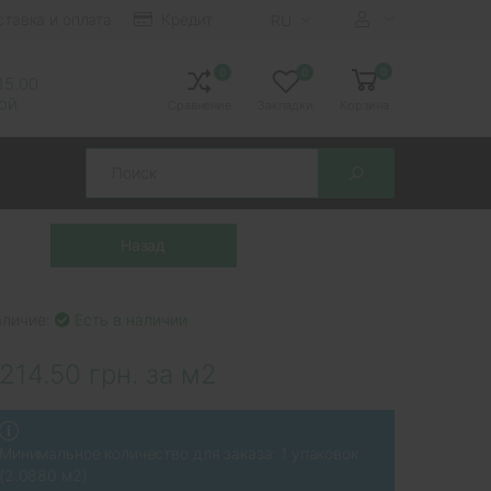
ставка и оплата
Кредит
RU
0
0
0
 15.00
ной
Сравнение
Закладки
Корзина
Search
аличие:
Есть в наличии
214.50 грн. за м2
Минимальное количество для заказа: 1 упаковок
(2.0880 м2)