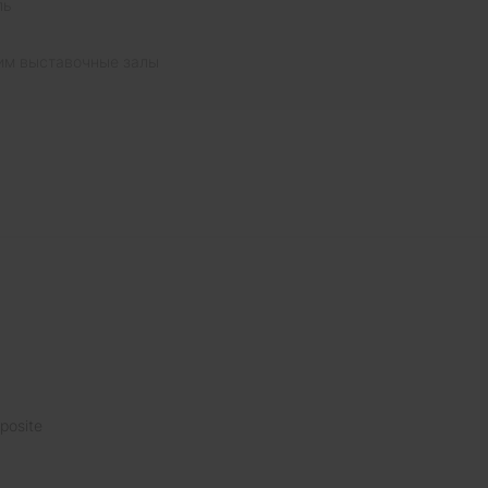
ль
им выставочные залы
posite