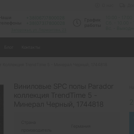
О нас
До
Наши
10:00 - 17:00
+38(067)7800028
График
телефоны
Сб. - 10.00 -
+38(073)7800028
работы
Вс. - Выход
Запорожье, ул. Лермонтова, 23
Блог
Контакты
 Коллекция TrendTime 5 - Минерал Черный, 1744818
Виниловые SPC полы Parador
Н
коллекция TrendTime 5 -
2
Минерал Черный, 1744818
Страна
Германия
производитель