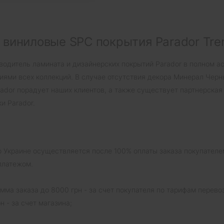
 виниловые SPC покрытия Parador Tre
зводитель ламината и дизайнерских покрытий Parador в полном 
тиями всех коллекций. В случае отсутствия декора Минерал Черн
rador порадует наших клиентов, а также существует партнерска
и Parador.
по Украине осуществляется после 100% оплаты заказа покупателе
платежом.
мма заказа до 8000 грн - за счет покупателя по тарифам перево
 - за счет магазина;