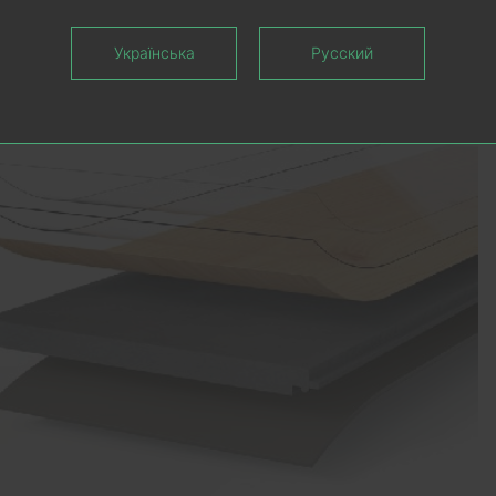
ковых виниловых SPC напольных покр
Українська
Русский
м давлении и температуре.