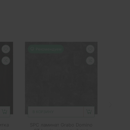
Рекомендуем
Реко
В КОРЗИНУ
В КОР
итка
SPC ламинат Grabo Domino
SPC л