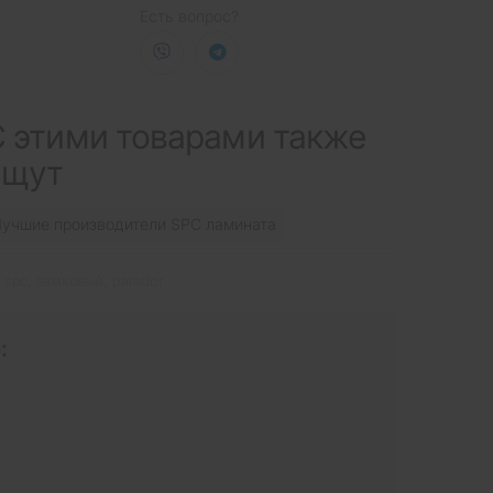
Есть вопрос?
 этими товарами также
ищут
учшие производители SPC ламината
spc
,
замковый
,
parador
: