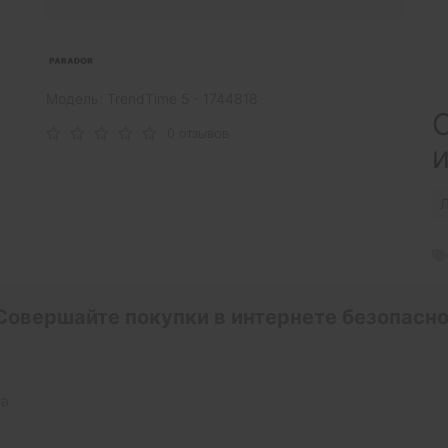
Модель: TrendTime 5 - 1744818
С
0 отзывов
Л
Совершайте покупки в интернете безопасно
та