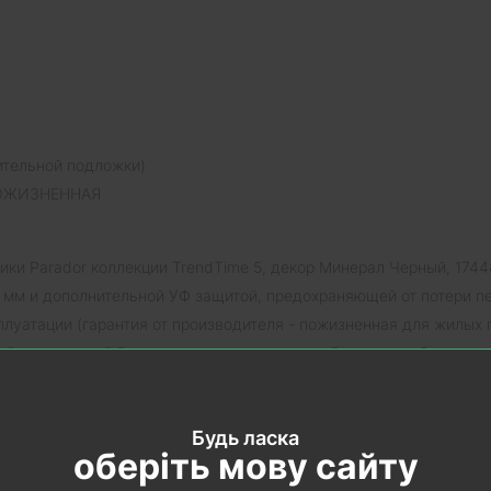
ительной подложки)
 ПОЖИЗНЕННАЯ
ки Parador коллекции TrendTime 5, декор Минерал Черный, 1744
 мм и дополнительной УФ защитой, предохраняющей от потери пе
плуатации (гарантия от производителя - пожизненная для жилых
ний с имитацией бетонного цементного пола, базальта либо мин
ры и имитации поверхности пола.
dTime 5 Минерал Черный, 1744818 имеет
интегрированную звук
Будь ласка
оберіть мову сайту