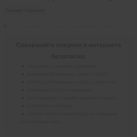
Ламинат Германия
kronotex
,
advanced
,
32 класс
,
8 мм
,
ламинат
,
германия
Совершайте покупки в интернете
безопасно:
пользуйтесь личными гаджетами
выбирайте безопасные сайты с https://
используйте отдельную карту для расчета
активируйте СМС-оповещения
регистрируясь создайте надежный пароль
установите антивирус
отдайте предпочтение ресурсам, имеющим
выставочные залы