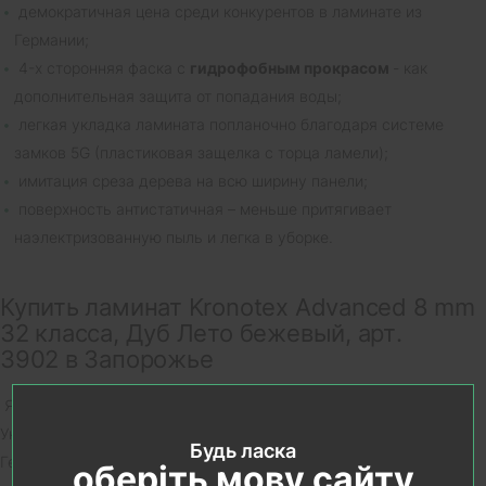
демократичная цена среди конкурентов в ламинате из
Германии;
4-х сторонняя фаска с
гидрофобным прокрасом
- как
дополнительная защита от попадания воды;
легкая укладка ламината попланочно благодаря системе
замков 5G (пластиковая защелка с торца ламели);
имитация среза дерева на всю ширину панели;
поверхность антистатичная – меньше притягивает
наэлектризованную пыль и легка в уборке.
Купить ламинат Kronotex Advanced 8 mm
32 класса, Дуб Лето бежевый, арт.
3902 в Запорожье
Являясь официальным представителем компании Kronotex в
Украине и более 15 лет продавая ламинат производства
Будь ласка
Германии наша компания -
интерьер салон House в Запорожье
оберіть мову сайту