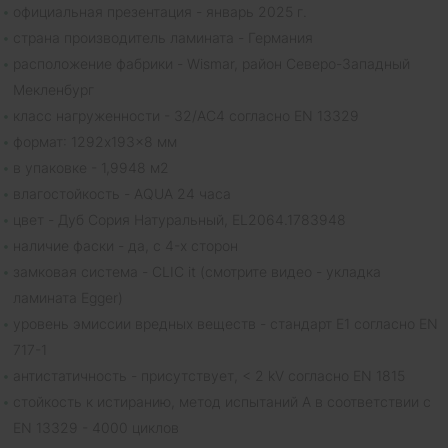
официальная презентация - январь 2025 г.
страна производитель ламината - Германия
расположение фабрики - Wismar, район Северо-Западный
Мекленбург
класс нагруженности - 32/AC4 согласно EN 13329
формат: 1292x193x8 мм
в упаковке - 1,9948 м2
влагостойкость - AQUA 24 часа
цвет - Дуб Сория Натуральный, EL2064.1783948
наличие фаски - да, с 4-х сторон
замковая система - CLIC it (смотрите видео - укладка
ламината Egger)
уровень эмиссии вредных веществ - стандарт E1 согласно EN
717-1
антистатичность - присутствует, < 2 kV согласно EN 1815
cтойкость к истиранию, метод испытаний A в соответствии с
EN 13329 - 4000 циклов