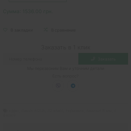
Сумма:
1536.00 грн.
В закладки
В сравнение
Заказать в 1 клик
Заказать
Мы перезвоним Вам и уточним детали
Есть вопрос?
egger
,
classic AQUA
,
32 класс
,
германия
,
ламинат 8 мм
,
с
фаской