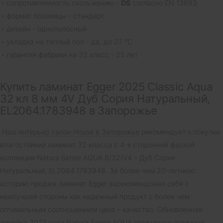
сопротивляемость скольжению -
DS
согласно EN 13893
формат половицы - стандарт
дизайн - однополосный
укладка на теплый пол - да, до 27 °C
гарантия фабрики на 32 класс - 25 лет
Купить ламинат Egger 2025 Classic Aqua
32 кл 8 мм 4V Дуб Сория Натуральный,
EL2064.1783948 в Запорожье
Наш
интерьер салон House в Запорожье
рекомендует к покупке
влагостойкий ламинат 32 класса с 4-х сторонней фаской
коллекции Natura Sense AQUA 8/32/V4 – Дуб Сория
Натуральный, EL2064.1783948. За более чем 20-летнюю
историю продаж ламинат Egger зарекомендовал себя с
наилучшей стороны как надежный продукт с более чем
оптимальным соотношением цена – качество. Обновленная
линейка 2025 года Natura Sense AQUA отличается отличной