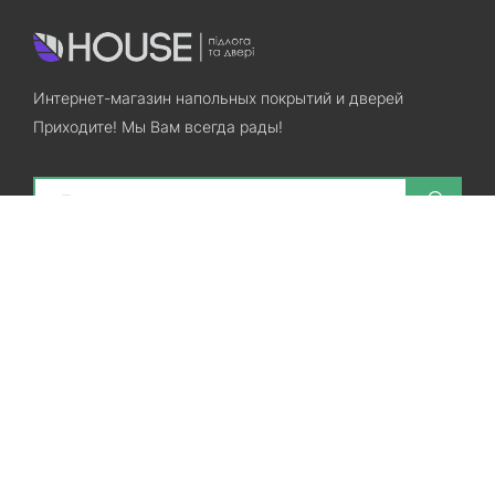
Интернет-магазин напольных покрытий и дверей
Приходите! Мы Вам всегда рады!
Search
Остались вопросы? Звоните нам!
+38(067)7800028
+38(073)7800028
Запорожье, ул. Лермонтова, 23
Категории