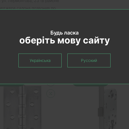
ул. Лермонтова, 23 (в районе
енеджера салона позвонив по
зина.
омплекте механизм, шурупы.
 приобретается отдельно.
Будь ласка
оберіть мову сайту
аницы.
Українська
Русский
екомендуем
Рекомендуем