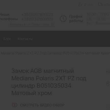
О нас
До
Наши
10:00 - 17:00
+38(067)7800028
График
телефоны
Сб. - 10.00 -
+38(073)7800028
работы
Вс. - Выход
Запорожье, ул. Лермонтова, 23
Блог
Контакты
 Mediana Polaris 2XT PZ Под Цилиндр B051035034 Матовый Хром
Замок AGB магнитный
Н
Mediana Polaris 2XT PZ под
6
цилиндр B051035034
Матовый хром
СМОТРЕТЬ ВИДЕО ОБЗОР