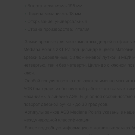
Высота механизма: 195 мм
Ширина механизма: 18 мм
Открывание: универсальный
Страна производства: Италия
Замки врезные для межкомнатных дверей в офисны
Mediana Polaris 2XT PZ под цилиндр в цвете Матовы
врезки в деревянные, с алюминиевой луткой и МДФ 
четвертью, так и без четверти. Цилиндр с ключом по
ключ.
Особой популярностью пользуются именно магнитны
AGB благодаря их бесшумной работе - это самые тих
механизмы в линейке AGB. Еще одной особенностью
поворот дверной ручки - до 30 градусов.
Артикулы замков AGB Mediana Polaris указаны в наше
международной классификации.
Более подробную информацию о магнитных замках AG