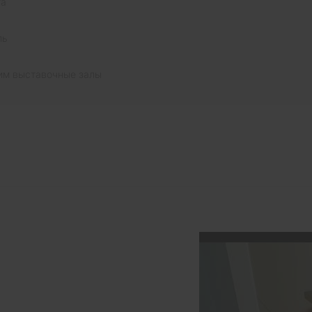
та
ль
им выставочные залы