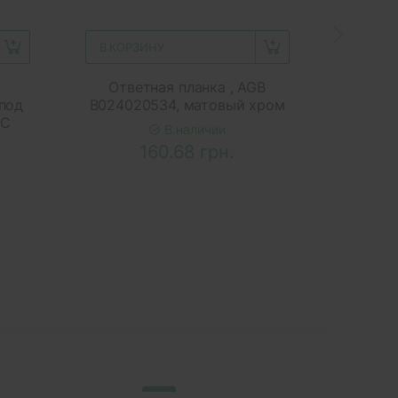
В КОРЗИНУ
В КОР
Ответная планка , AGB
Петл
под
B024020534, матовый хром
монт
MC
Хро
В наличии
160.68 грн.