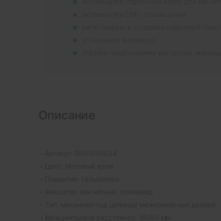
используйте отдельную карту для расче
активируйте СМС-оповещения
регистрируясь создайте надежный паро
установите антивирус
отдайте предпочтение ресурсам, имеющ
Описание
Артикул: B051035034
Цвет: Матовый хром
Покрытие: гальваника
Фиксатор: магнитный, полиамид
Тип: механизм под цилиндр межкомнатных дверей
Межцентровое расстояние: 50/85 мм