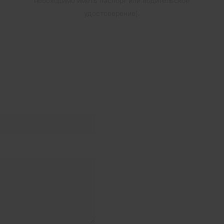
необходимо иметь паспорт или водительское
удостоверение).