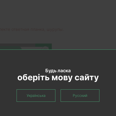
лекте ответная планка, шурупы.
екомендуем
Будь ласка
оберіть мову сайту
Українська
Русский
КОРЗИНУ