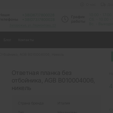
О нас
До
Наши
10:00 - 17:00
+38(067)7800028
График
телефоны
Сб. - 10.00 -
+38(073)7800028
работы
Вс. - Выход
Запорожье, ул. Лермонтова, 23
Блог
Контакты
 Отбойника, AGB B010004006, Никель
Ответная планка без
Н
отбойника, AGB B010004006,
4
никель
Страна бренда
Италия
Тип
Механизмы