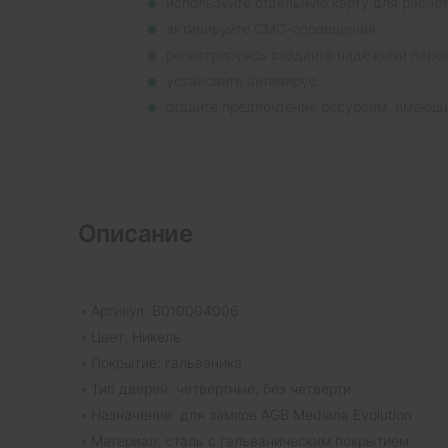
используйте отдельную карту для расче
активируйте СМС-оповещения
регистрируясь создайте надежный паро
установите антивирус
отдайте предпочтение ресурсам, имеющ
Описание
Артикул: B010004006
Цвет: Никель
Покрытие: гальваника
Тип дверей: четвертные, без четверти
Назначение: для замков AGB Mediana Evolution
Материал: сталь с гальваническим покрытием