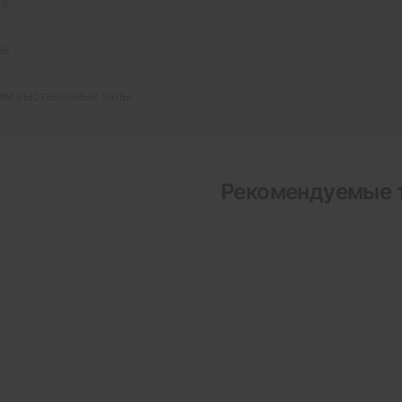
та
ль
им выставочные залы
Рекомендуемые 