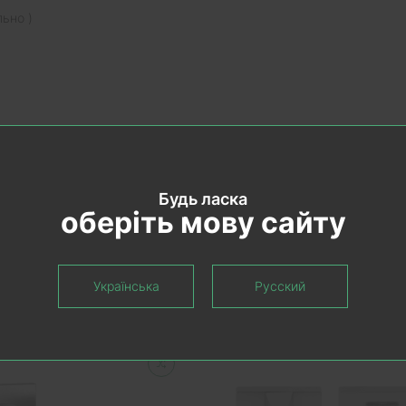
ьно )
9RT либо декоративных
елефонам 0677800028
Будь ласка
оберіть мову сайту
Рекомендуемые товары
Українська
Русский
Рекомендуем
Рекомендуем