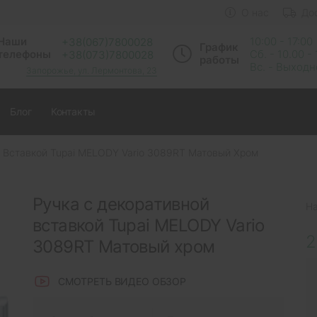
О нас
До
Наши
10:00 - 17:00
+38(067)7800028
График
телефоны
Сб. - 10.00 -
+38(073)7800028
работы
Вс. - Выход
Запорожье, ул. Лермонтова, 23
Блог
Контакты
 Вставкой Tupai MELODY Vario 3089RT Матовый Хром
Ручка с декоративной
Н
вставкой Tupai MELODY Vario
2
3089RT Матовый хром
СМОТРЕТЬ ВИДЕО ОБЗОР