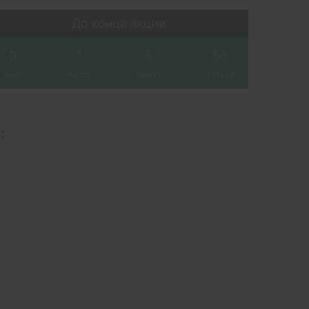
До конца акции
0
1
6
56
:
:
:
дней
часов
минут
секунд
: