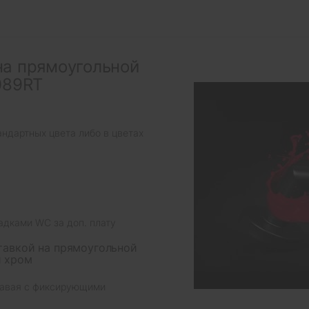
на прямоугольной
089RT
андартных цвета либо в цветах
адками WC за доп. плату
тавкой на прямоугольной
й хром
правая с фиксирующими