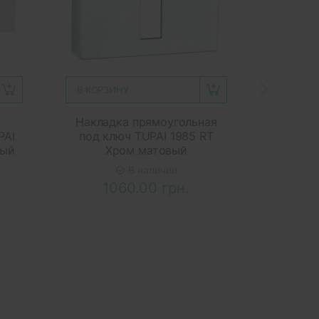
В КОРЗИНУ
В КОРЗ
Накладка прямоугольная
Ру
PAI
под ключ TUPAI 1985 RT
прямо
вый
Хром матовый
Tupai 
Х
В наличии
1060.00 грн.
4