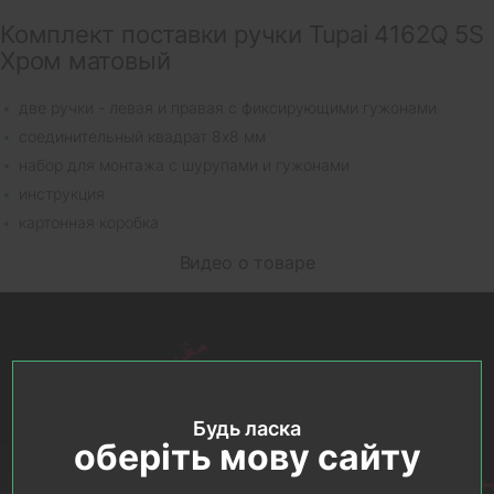
Комплект поставки ручки Tupai 4162Q 5S
Хром матовый
две ручки - левая и правая с фиксирующими гужонами
соединительный квадрат 8х8 мм
набор для монтажа с шурупами и гужонами
инструкция
картонная коробка
Видео о товаре
Будь ласка
оберіть мову сайту