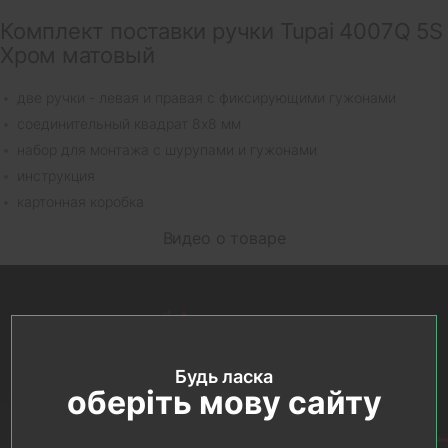
Комплект поставки ручки Tupai 4007Q 5S
Хром матовый
две ручки - левая и правая с фиксирующими гужонами
соединительный квадрат 8х8 мм
набор для монтажа с шурупами и гужонами
инструкция
картонная коробка
Видео о товаре
Будь ласка
оберіть мову сайту