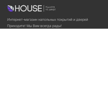
Интернет-магазин напольных покрытий и дверей
Приходите! Мы Вам всегда рады!
Search
Остались вопросы? Звоните нам!
+38(067)7800028
+38(073)7800028
Запорожье, ул. Лермонтова, 23
Категории