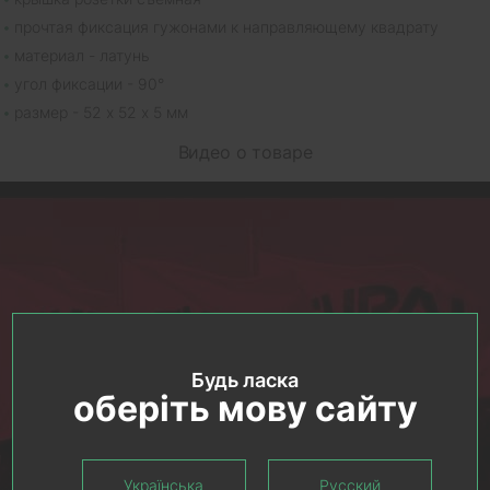
прочтая фиксация гужонами к направляющему квадрату
материал - латунь
угол фиксации - 90°
размер - 52 х 52 х 5 мм
Видео о товаре
Будь ласка
оберіть мову сайту
Українська
Русский