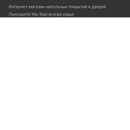
Интернет-магазин напольных покрытий и дверей
Приходите! Мы Вам всегда рады!
Search
Остались вопросы? Звоните нам!
+38(067)7800028
+38(073)7800028
Запорожье, ул. Лермонтова, 23
Категории
Хиты продаж
Межкомнатные двери
Ламинат
SPC ламинат