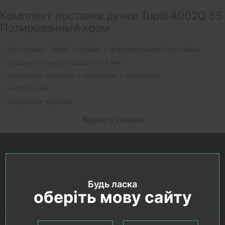
Комплект поставки ручки Tupai 4002Q 5S
Полированный хром
две ручки - левая и правая с фиксирующими гужонами
соединительный квадрат 8х8 мм
набор для монтажа с шурупами и гужонами
инструкция
картонная коробка
Видео о товаре
Будь ласка
оберіть мову сайту