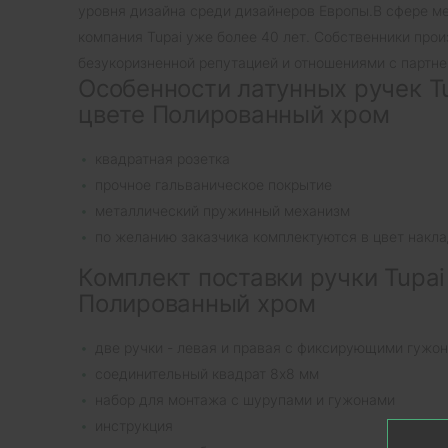
уровня дизайна среди дизайнеров Европы.В сфере м
компания Tupai уже более 40 лет. Собственники про
безукоризненной репутацией и отношениями с партне
Особенности латунных ручек Tu
цвете Полированный хром
квадратная розетка
прочное гальваническое покрытие
металлический пружинный механизм
по желанию заказчика комплектуются в цвет накла
Комплект поставки ручки Tupai
Полированный хром
две ручки - левая и правая с фиксирующими гужо
соединительный квадрат 8х8 мм
набор для монтажа с шурупами и гужонами
инструкция