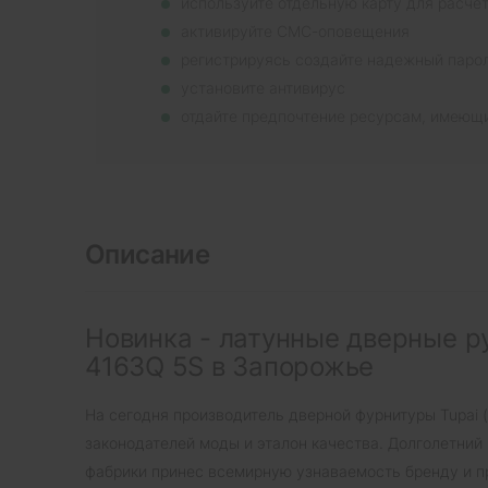
используйте отдельную карту для расче
активируйте СМС-оповещения
регистрируясь создайте надежный паро
установите антивирус
отдайте предпочтение ресурсам, имеющ
Описание
Новинка - латунные дверные ру
4163Q 5S в Запорожье
На сегодня производитель дверной фурнитуры Tupai 
законодателей моды и эталон качества. Долголетний
фабрики принес всемирную узнаваемость бренду и п