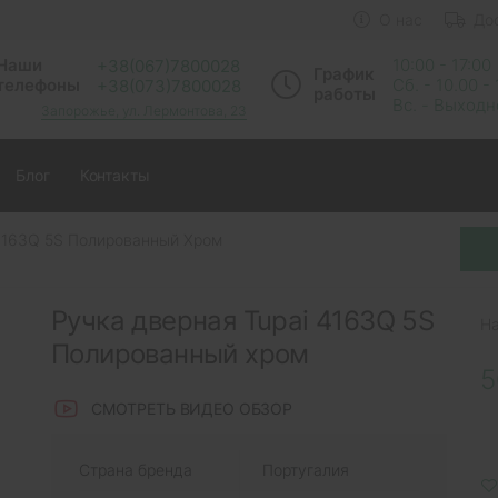
О нас
До
Наши
10:00 - 17:00
+38(067)7800028
График
телефоны
Сб. - 10.00 -
+38(073)7800028
работы
Вс. - Выход
Запорожье, ул. Лермонтова, 23
Блог
Контакты
 4163Q 5S Полированный Хром
Ручка дверная Tupai 4163Q 5S
Н
Полированный хром
5
СМОТРЕТЬ ВИДЕО ОБЗОР
Страна бренда
Португалия