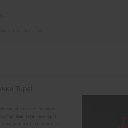
та
ль
им выставочные залы
чки Tupai
(Испания) является одним из
 кропотливый труд инженеров
ризнание качества и высокого