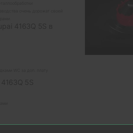
еталлообработки
изводства очень дорожат своей
рами.
pai 4163Q 5S в
дками WC за доп. плату
 4163Q 5S
нами