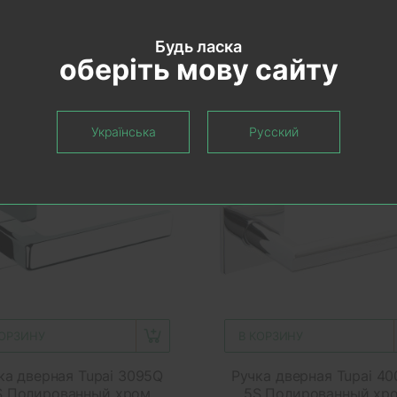
Будь ласка
оберіть мову сайту
Українська
Русский
екомендуем
Рекомендуем
КОРЗИНУ
В КОРЗИНУ
ка дверная Tupai 3095Q
Ручка дверная Tupai 4
S Полированный хром
5S Полированный хр