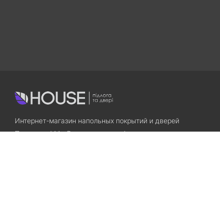
Интернет-магазин напольных покрытий и дверей
Приходите! Мы Вам всегда рады!
Search
Остались вопросы? Звоните нам!
+38(067)7800028
+38(073)7800028