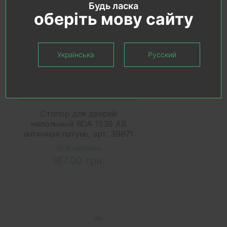
Будь ласка
оберіть мову сайту
Українська
Русский
В КОРЗИНУ
Стопор для дверей
напольный RDA 1539 AB
античная латунь, арт. 39871
В наличии
167.00 грн.