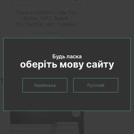
Плинтус Dollken Cubu Flex
60mm, 5012, белый,
60х13х2500, арт. 5109664
В наличии
581.95 грн.
Будь ласка
оберіть мову сайту
Товары коллекции
Українська
Русский