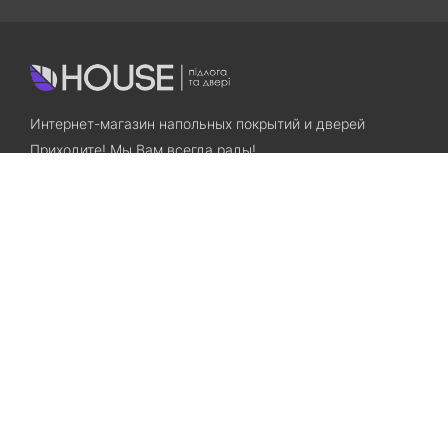
Интернет-магазин напольных покрытий и дверей
Приходите! Мы Вам всегда рады!
Search
Остались вопросы? Звоните нам!
+38(067)7800028
+38(073)7800028
Запорожье, ул. Лермонтова, 23