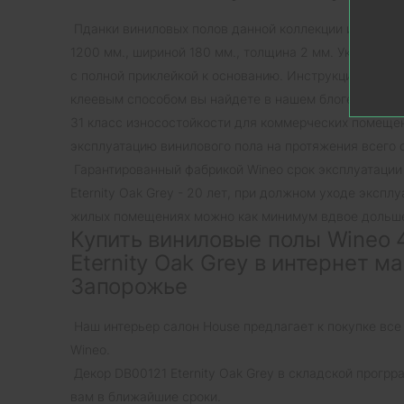
Пданки виниловых полов данной коллекции имеют фо
1200 мм., шириной 180 мм., толщина 2 мм. Укладка 
с полной приклейкой к основанию. Инструкцию по ук
клеевым способом вы найдете в нашем блоге.
31 класс износостойкости для коммерческих помеще
эксплуатацию винилового пола на протяжения всего 
Гарантированный фабрикой Wineo срок эксплуатации
Eternity Oak Grey - 20 лет, при должном уходе экспл
жилых помещениях можно как минимум вдвое дольш
Купить виниловые полы Wineo 
Eternity Oak Grey в интернет м
Запорожье
Наш интерьер салон House предлагает к покупке все
Wineo.
Декор DB00121 Eternity Oak Grey в складской прогрр
вам в ближайшие сроки.