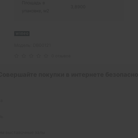
Площадь в
3,8900
упаковке, м2
Модель: DB00121
0 отзывов
Совершайте покупки в интернете безопасно
та
ль
им выставочные залы