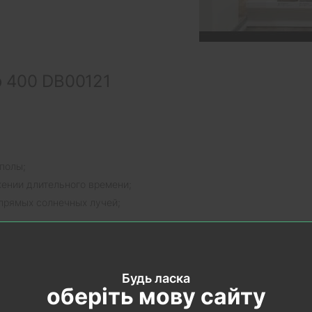
 400 DB00121
полы;
жении длительного времени;
прямых солнечных лучей;
европейских стандартов;
Будь ласка
Wineo 400
оберіть мову сайту