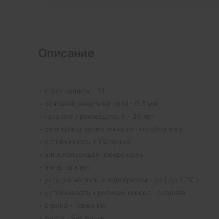
Описание
класс защиты - 31
основной защитный слой - 0,3 мм
гарантия производителя - 20 лет
сертификат экологичности - голубой ангел
устойчивость к УФ лучам
антискользящая поверхность
антистатичен
укладка на полы с подогревом - да ( до 27℃ )
устойчивость к роликам кресел - средняя
страна - Германия
фаска - без фаски