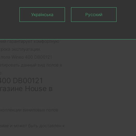
рмат вытянутой доски длиной
Українська
Русский
производится клеевым способом
ладке виниловых полов Wineo
ний гарантирует комфортную
срока эксплуатации.
 пола Wineo 400 DB00121
уатировать данный вид полов в
е.
400 DB00121
агазине House в
 коллекции виниловых полов
амме и может быть доставлен к