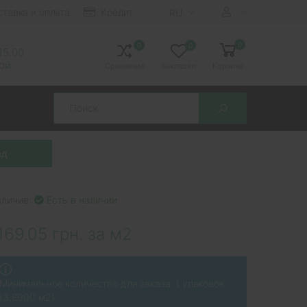
ставка и оплата
Кредит
RU
0
0
0
 15.00
ной
Сравнение
Закладки
Корзина
Search
аличие:
Есть в наличии
169.05 грн. за м2
Минимальное количество для заказа: 1 упаковок
(3.8900 м2)