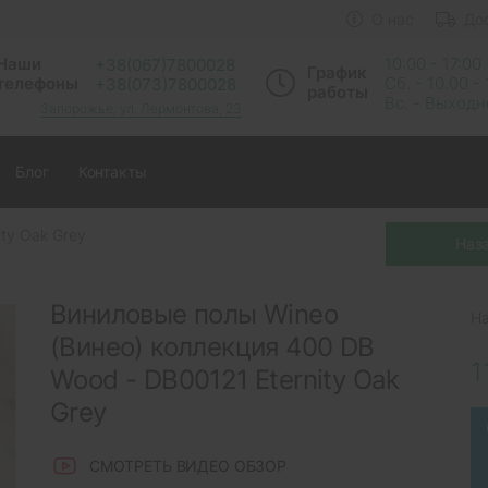
О нас
До
Наши
10:00 - 17:00
+38(067)7800028
График
телефоны
Сб. - 10.00 -
+38(073)7800028
работы
Вс. - Выход
Запорожье, ул. Лермонтова, 23
Блог
Контакты
ty Oak Grey
Виниловые полы Wineo
Н
(Винео) коллекция 400 DB
1
Wood - DB00121 Eternity Oak
Grey
СМОТРЕТЬ ВИДЕО ОБЗОР