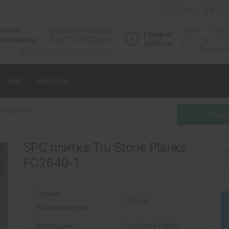
О нас
До
Наши
10:00 - 17:00
+38(067)7800028
График
телефоны
Сб. - 10.00 -
+38(073)7800028
работы
Вс. - Выход
Запорожье, ул. Лермонтова, 23
Блог
Контакты
 FC2640-1
SPC плитка Tru Stone Planks
Н
FC2640-1
1
Страна
Турция
производитель
Коллекция
Tru Stone Planks