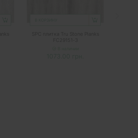
В КОРЗИНУ
В КОР
anks
SPC плитка Tru Stone Planks
SPC кв
FC29151-3
Treasu
В наличии
1073.00 грн.