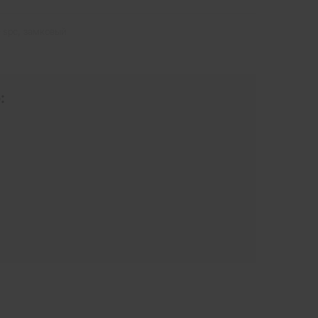
spc
,
замковый
: