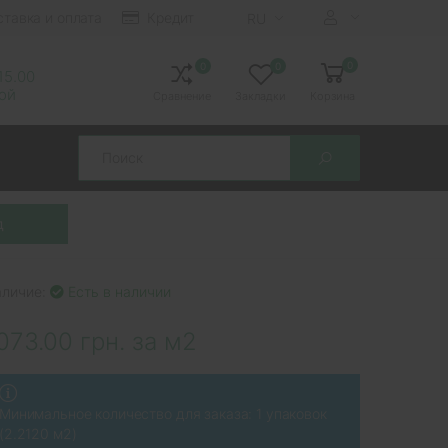
ставка и оплата
Кредит
RU
0
0
0
 15.00
ной
Сравнение
Закладки
Корзина
Search
аличие:
Есть в наличии
073.00 грн. за м2
Минимальное количество для заказа: 1 упаковок
(2.2120 м2)