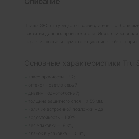
Описание
Плитка SPC от турецкого производителя Tru Stone и
покрытий данного производителя. Инсталлированная 
выравнивающие и шумопоглощающие свойства при эк
Основные характеристики Tru S
класс прочности – 42;
оттенок - светло серый;
дизайн - однополосный;
толщина защитного слоя – 0,55 мм.;
наличие встроенной подложки – да;
водостойкость – 100%;
вес упаковки – 18 кг.;
планок в упаковке – 10 шт.;