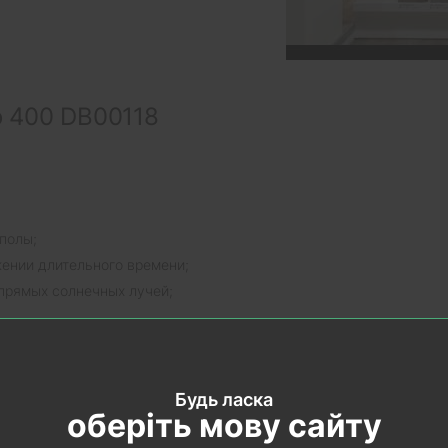
 400 DB00118
полы;
жении длительного времени;
прямых солнечных лучей;
европейских стандартов;
Будь ласка
Wineo 400
оберіть мову сайту