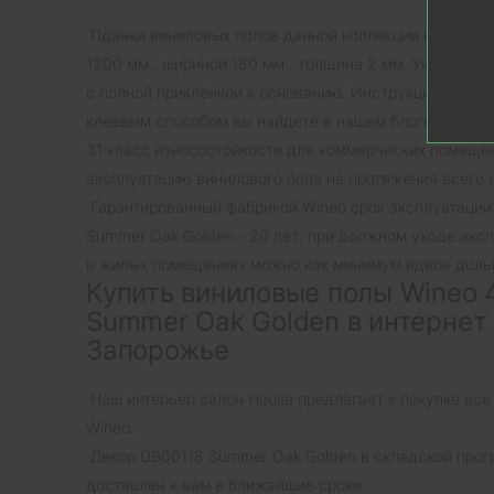
Пданки виниловых полов данной коллекции имеют фо
1200 мм., шириной 180 мм., толщина 2 мм. Укладка 
с полной приклейкой к основанию. Инструкцию по ук
клеевым способом вы найдете в нашем блоге.
31 класс износостойкости для коммерческих помеще
эксплуатацию винилового пола на протяжения всего 
Гарантированный фабрикой Wineo срок эксплуатации
Summer Oak Golden - 20 лет, при должном уходе экс
в жилых помещениях можно как минимум вдвое доль
Купить виниловые полы Wineo 
Summer Oak Golden в интернет
Запорожье
Наш интерьер салон House предлагает к покупке все
Wineo.
Декор DB00118 Summer Oak Golden в складской прог
доставлен к вам в ближайшие сроки.