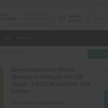
О нас
До
Наши
10:00 - 17:00
+38(067)7800028
График
телефоны
Сб. - 10.00 -
+38(073)7800028
работы
Вс. - Выход
Запорожье, ул. Лермонтова, 23
Блог
Контакты
er Oak Golden
Виниловые полы Wineo
Н
(Винео) коллекция 400 DB
1
Wood - DB00118 Summer Oak
Golden
СМОТРЕТЬ ВИДЕО ОБЗОР