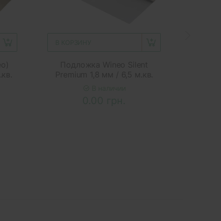
В КОРЗИНУ
В КОР
о)
Подложка Wineo Silent
П
.кв.
Premium 1,8 мм / 6,5 м.кв.
безбр
ПУ Co
В наличии
0.00 грн.