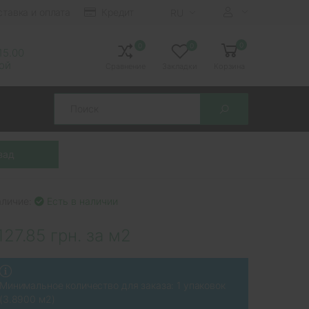
ставка и оплата
Кредит
RU
0
0
0
 15.00
ной
Сравнение
Закладки
Корзина
Search
аличие:
Есть в наличии
127.85 грн. за м2
Минимальное количество для заказа: 1 упаковок
(3.8900 м2)