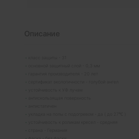
Описание
класс защиты - 31
основной защитный слой - 0,3 мм
гарантия производителя - 20 лет
сертификат экологичности - голубой ангел
устойчивость к УФ лучам
антискользящая поверхность
антистатичен
укладка на полы с подогревом - да ( до 27℃ )
устойчивость к роликам кресел - средняя
страна - Германия
фаска - без фаски