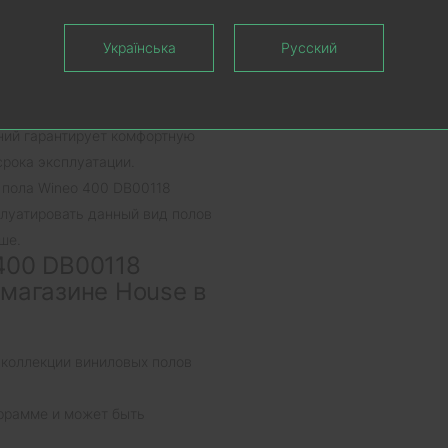
рмат вытянутой доски длиной
Українська
Русский
производится клеевым способом
ладке виниловых полов Wineo
ний гарантирует комфортную
срока эксплуатации.
 пола Wineo 400 DB00118
плуатировать данный вид полов
ше.
400 DB00118
 магазине House в
 коллекции виниловых полов
ррамме и может быть