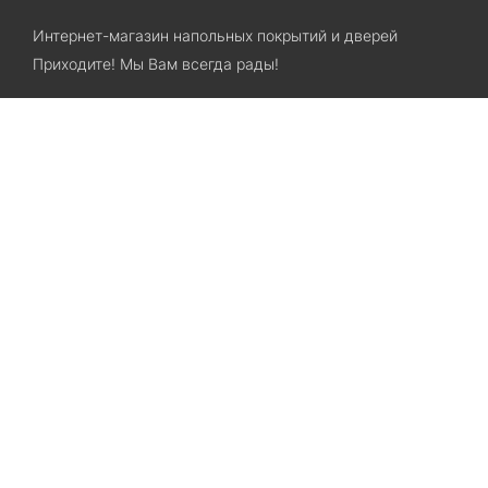
Интернет-магазин напольных покрытий и дверей
Приходите! Мы Вам всегда рады!
Search
Остались вопросы? Звоните нам!
+38(067)7800028
+38(073)7800028
Запорожье, ул. Лермонтова, 23
Категории
Хиты продаж
Межкомнатные двери