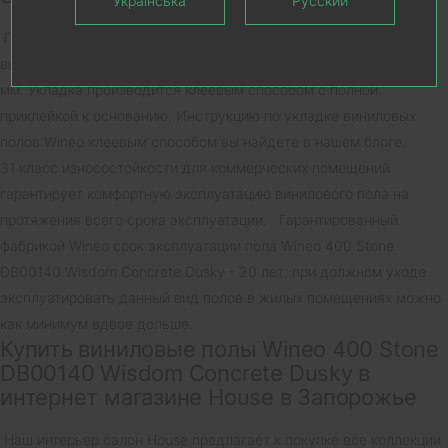
Українська
Русский
Пданки виниловых полов данной коллекции имеют формат
вытянутой доски длиной 1200 мм., шириной 180 мм., толщина 2
мм. Укладка производится клеевым способом с полной
приклейкой к основанию. Инструкцию по укладке виниловых
полов Wineo клеевым способом вы найдете в нашем блоге.
31 класс износостойкости для коммерческих помещений
гарантирует комфортную эксплуатацию винилового пола на
протяжения всего срока эксплуатации. Гарантированный
фабрикой Wineo срок эксплуатации пола Wineo 400 Stone
DB00140 Wisdom Concrete Dusky - 20 лет, при должном уходе
эксплуатировать данный вид полов в жилых помещениях можно
как минимум вдвое дольше.
Купить виниловые полы Wineo 400 Stone
DB00140 Wisdom Concrete Dusky в
интернет магазине House в Запорожье
Наш интерьер салон House предлагает к покупке все коллекции