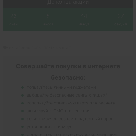
До конца акции
23
8
44
27
:
:
:
дней
часов
минут
секунд
виниловые полы
,
плитка
,
vinilam
Совершайте покупки в интернете
безопасно:
пользуйтесь личными гаджетами
выбирайте безопасные сайты с https://
используйте отдельную карту для расчета
активируйте СМС-оповещения
регистрируясь создайте надежный пароль
установите антивирус
отдайте предпочтение ресурсам, имеющим