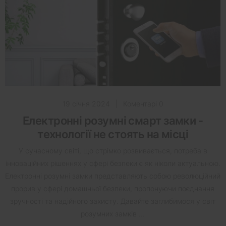
19 січня 2024
|
Коментарі 0
Електронні розумні смарт замки -
технології не стоять на місці
У сучасному світі, що стрімко розвивається, потреба в
інноваційних рішеннях у сфері безпеки є як ніколи актуальною.
Електронні розумні замки представляють собою революційний
прорив у сфері домашньої безпеки, пропонуючи поєднання
зручності та надійного захисту. Давайте заглибимося у світ
розумних замків ...