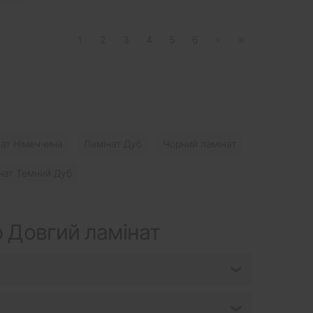
1
2
3
4
5
6
ат Німеччина
Ламінат Дуб
Чорний ламінат
нат Темний Дуб
 Довгий ламінат
❯
❯