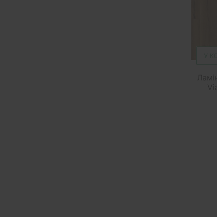
У К
Ламі
Vi