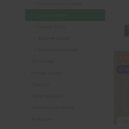
Помірно вологостійкий
Довгий ламінат
Ламінат Wineo
Широкий ламінат
Розпродаж залишків
Хіт
SPC ламінат
Ре
Вінілова підлога
Лінолеум
Паркетна дошка
Фурнітура для дверей
Аксесуари
У К