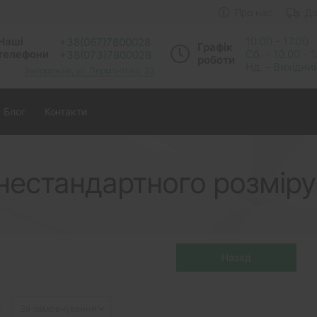
Про нас
До
Наші
10:00 - 17:00
+38(067)7800028
Графік
телефони
Сб. - 10.00 - 
+38(073)7800028
роботи
Нд. - Вихідни
Запорожье, ул. Лермонтова, 23
Блог
Контакти
нестандартного розміру
: