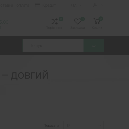
ставка і оплата
Кредит
UA
0
0
0
15.00
й
Порівняння
Закладки
Кошик
Search
 – довгий
Показати