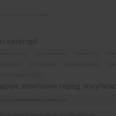
з 1 по 15 із 79 (6 сторінок)
і категорії
 сірого кольору
Турецький ламінат
Ламінат білий
Ламін
ірий ламінат
Світлий ламінат
Коричневий ламінат
Ламі
тійкий ламінат для кухні
рені запитання перед покупкою
дкладку вибрати для Довгий ламінат?
у я встановити Довгий ламінат на старе покриття?