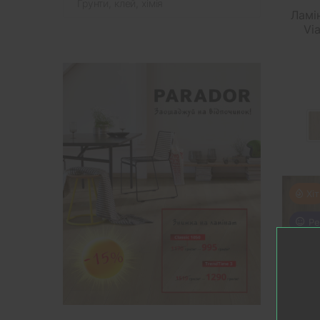
Грунти, клей, хімія
Ламі
Vi
Хіт
Ре