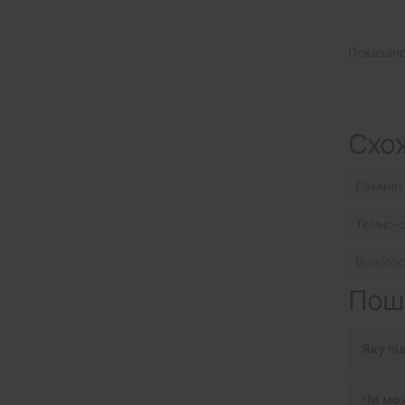
Показано 
Схож
Ламінат
Темно-с
Вологос
Поши
Яку пі
Чи мож