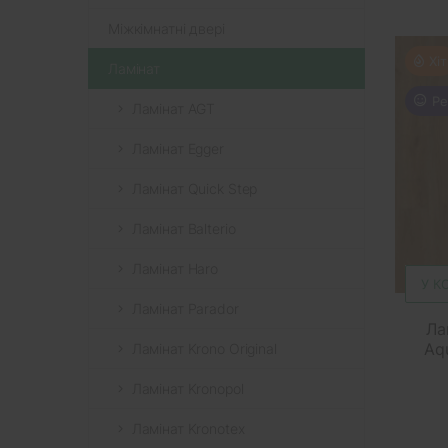
Міжкімнатні двері
Хіт
Ламінат
Ре
Ламінат AGT
Ламінат Egger
Ламінат Quick Step
Ламінат Balterio
Ламінат Haro
У К
Ламінат Parador
Ла
Aq
Ламінат Krono Original
Ламінат Kronopol
Ламінат Kronotex