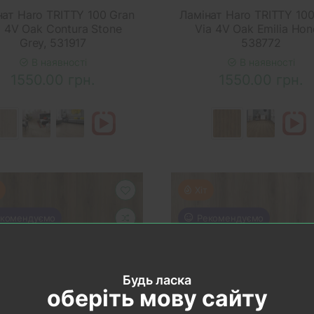
нат Haro TRITTY 100 Gran
Ламінат Haro TRITTY 100
a 4V Oak Contura Stone
Via 4V Oak Emilia Hon
Grey, 531917
538772
В наявності
В наявності
1550.00 грн.
1550.00 грн.
Хіт
комендуємо
Рекомендуємо
Будь ласка
оберіть мову сайту