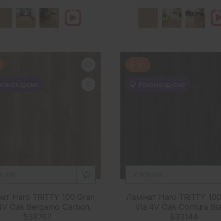
Хіт
комендуємо
Рекомендуємо
ОШИК
У КОШИК
нат Haro TRITTY 100 Gran
Ламінат Haro TRITTY 100
4V Oak Bergamo Carbon,
Via 4V Oak Contura Bla
538767
533144