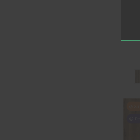
У К
Ламі
Vi
Хіт
Ре