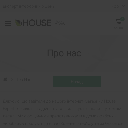
Експерт інтер'єрних рішень
Iнфо
0
Toggle mobile menu
Кошик
Про нас
Про Нас
Дякуємо, що завітали до нашого інтернет-магазину House
Expert, де якість, надійність та стиль зустрічаються у кожній
деталі. Ми є офіційними представниками відомих фабрик -
виробників продукції для оздоблення інтер'єру та займаємося