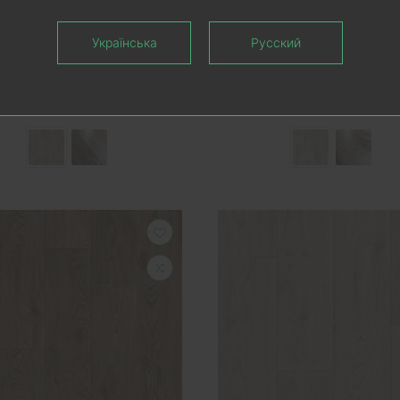
леум Tarkett EVOLUTION
Лінолеум Tarkett EVOL
Українська
Русский
Amper 6
Knox 1
В наявності
В наявності
536.12 грн.
536.12 грн.