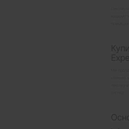
Лінолеум
нашому ін
приміщенн
Купи
Expe
Ми пропо
каменю ч
лінолеум
вигляд.
Осно