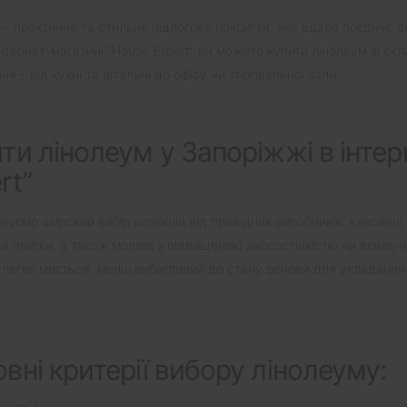
 – практичне та стильне підлогове покриття, яке вдало поєднує до
тернет-магазині “House Expert” ви можете купити лінолеум зі скла
я – від кухні та вітальні до офісу чи торгівельної зали.
ти лінолеум у Запоріжжі в інтер
rt”
нуємо широкий вибір колекцій від провідних виробників: класичні 
и плитки, а також моделі з підвищеною зносостійкістю чи войлоч
 легко миється, менш вибагливий до стану основи для укладання,
вні критерії вибору лінолеуму: