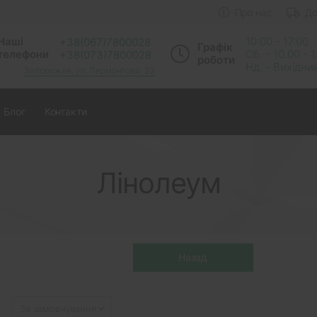
Про нас
До
Наші
10:00 - 17:00
+38(067)7800028
Графік
телефони
Сб. - 10.00 - 
+38(073)7800028
роботи
Нд. - Вихідни
Запорожье, ул. Лермонтова, 23
Блог
Контакти
Лінолеум
: