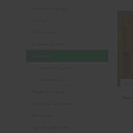
Міжкімнатні двері
Ламінат
SPC ламінат
Вінілова підлога
Лінолеум
Лінолеум Таркетт
Лінолеум Unilin
У К
Паркетна дошка
Ліно
Фурнітура для дверей
Аксесуари
Грунти, клей, хімія