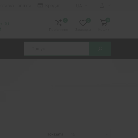
ставка і оплата
Кредит
UA
0
0
0
15.00
й
Порівняння
Закладки
Кошик
Search
Показати