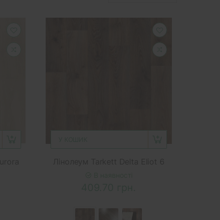
У КОШИК
urora
Лінолеум Tarkett Delta Eliot 6
В наявності
409.70 грн.