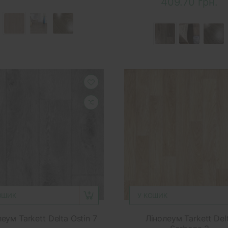
409.70 грн.
ОШИК
У КОШИК
еум Tarkett Delta Ostin 7
Лінолеум Tarkett Del