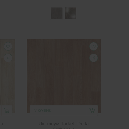
У КОШИК
ta
Лінолеум Tarkett Delta