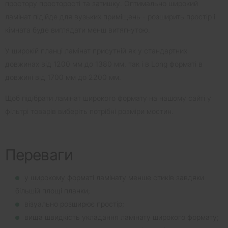
простору просторості та затишку. Оптимально широкий
ламінат підійде для вузьких приміщень - розширить простір і
кімната буде виглядати менш витягнутою.
У широкій планці ламінат присутній як у стандартних
довжинах від 1200 мм до 1380 мм, так і в Long форматі в
довжині від 1700 мм до 2200 мм.
Щоб підібрати ламінат широкого формату на нашому сайті у
фільтрі товарів виберіть потрібні розміри мостин.
Переваги
у широкому форматі ламінату менше стиків завдяки
більшій площі планки;
візуально розширює простір;
вища швидкість укладання ламінату широкого формату;