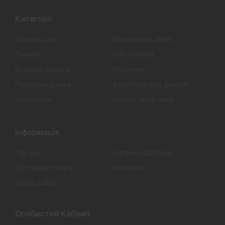
Категорії
Хіти продаж
Міжкімнатні двері
Ламінат
SPC ламінат
Вінілова підлога
Лінолеум
Паркетна дошка
Фурнітура для дверей
Аксесуари
Грунти, клей, хімія
Інформація
Про нас
Питання-відповіді
Доставка/оплата
Контакти
Карта сайта
Особистий Кабінет