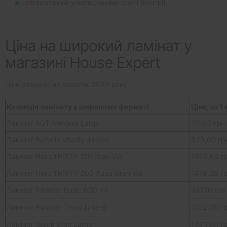
оптимальний у котеджному стилі (кантрі).
Ціна на широкий ламінат у
магазині House Expert
Ціни зведено на початок 2023 року
Колекція ламінату у широкому форматі
Ціна, за 1 
Ламінат AGT Armonia Large
711,00 грн
Ламінат Balterio Vitality Jumbo
849,00 гр
Ламінат Haro TRITTY 100 Gran Via
1429,00 г
Ламінат Haro TRITTY 200 Aqua Gran Via
1479.00 г
Ламінат Parador Basic 600 V4
947,10 грн
Ламінат Parador TrendTime-6
1502,00 г
Ламінат Quick Step Largo
1240,00 г