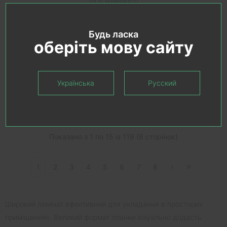
В наявності
590.00 грн.
Будь ласка
оберіть мову сайту
Українська
Русский
ПОКАЗАТИ ЩЕ ТОВАРИ
Показано з 1 по 15 із 119 (8 сторінок)
1
2
3
4
5
6
7
8
Широкий ламінат ефективний для укладання в просторих
приміщеннях. Великий формат планки візуально додасть