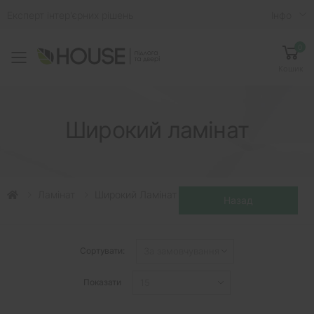
Експерт інтер'єрних рішень
Iнфо
0
Toggle mobile menu
Кошик
Широкий ламінат
Ламінат
Широкий Ламінат
Сортувати:
Показати