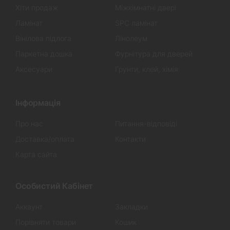
Хіти продаж
Міжкімнатні двері
Ламінат
SPC ламінат
Вінілова підлога
Лінолеум
Паркетна дошка
Фурнітура для дверей
Аксесуари
Грунти, клей, хімія
Інформація
Про нас
Питання-відповіді
Доставка/оплата
Контакти
Карта сайта
Особистий Кабінет
Аккаунт
Закладки
Порівняти товари
Кошик