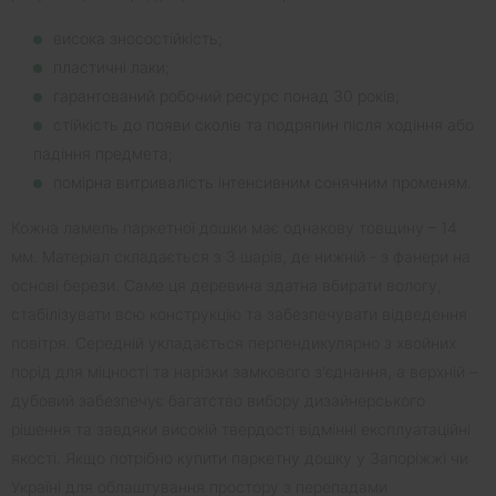
висока зносостійкість;
пластичні лаки;
гарантований робочий ресурс понад 30 років;
стійкість до появи сколів та подряпин після ходіння або
падіння предмета;
помірна витривалість інтенсивним сонячним променям.
Кожна ламель паркетної дошки має однакову товщину – 14
мм. Матеріал складається з 3 шарів, де нижній - з фанери на
основі берези. Саме ця деревина здатна вбирати вологу,
стабілізувати всю конструкцію та забезпечувати відведення
повітря. Середній укладається перпендикулярно з хвойних
порід для міцності та нарізки замкового з'єднання, а верхній –
дубовий забезпечує багатство вибору дизайнерського
рішення та завдяки високій твердості відмінні експлуатаційні
якості. Якщо потрібно купити паркетну дошку у Запоріжжі чи
Україні для облаштування простору з перепадами