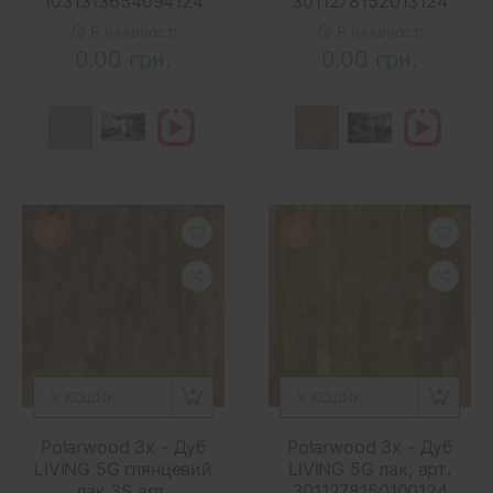
1031313654094124
3011278152013124
В наявності
В наявності
0.00 грн.
0.00 грн.
У КОШИК
У КОШИК
Polarwood 3x - Дуб
Polarwood 3x - Дуб
LIVING 5G глянцевий
LIVING 5G лак, арт.
лак 3S арт.
3011278150100124