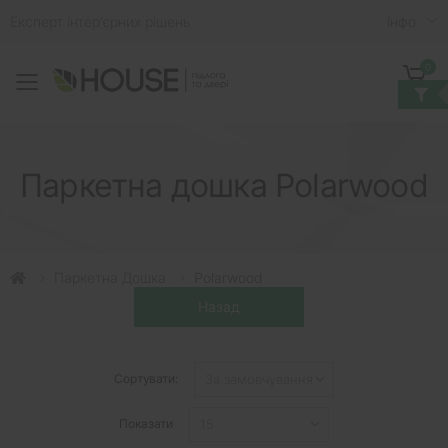
Експерт інтер'єрних рішень
Iнфо
0
Toggle mobile menu
Кошик
Паркетна дошка Polarwood
Паркетна Дошка
Polarwood
Сортувати:
Показати