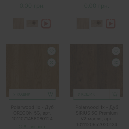
0.00 грн.
0.00 грн.
У КОШИК
У КОШИК
Polarwood 1x - Дуб
Polarwood 1x - Дуб
OREGON 5G, арт.
SIRIUS 5G Premium
1011071456060124
V2 масло, арт.
1011120952020124
В наявності