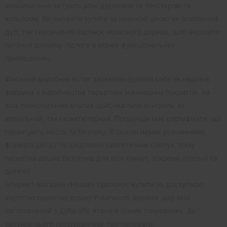
максимально імітують різні деревини за текстурою та
кольором. Ви зможете купити за низькою ціною як освітлений
дуб, так і насичений відтінок червоного дерева, щоб вирішити
питання дизайну підлоги в різних функціональних
приміщеннях.
Фінський виробник встиг зарекомендувати себе як надійна
фабрика з виробництва паркетних інженерних покриттів, на
всіх технологічних етапах здійснюється контроль як
візуальний, так і комп'ютерний. Продукція має сертифікати, що
гарантують якість та безпеку. В основі немає розчинників,
формальдегіду та шкідливих синтетичних сполук, тому
паркетна дошка безпечна для всіх кімнат, зокрема спальні та
дитячої.
Інтернет-магазин «House» пропонує купити за доступною
вартістю паркетну дошку Polarwood, верхній шар якої
виготовлений з дуба або ясена в різних тонуваннях. За
рахунок цього продукція має такі переваги: