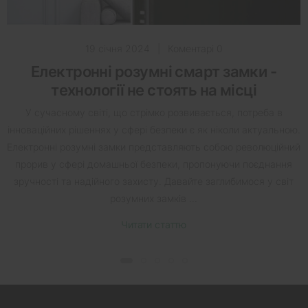
19 січня 2024
|
Коментарі 0
Електронні розумні смарт замки -
технології не стоять на місці
У сучасному світі, що стрімко розвивається, потреба в
інноваційних рішеннях у сфері безпеки є як ніколи актуальною.
Електронні розумні замки представляють собою революційний
прорив у сфері домашньої безпеки, пропонуючи поєднання
зручності та надійного захисту. Давайте заглибимося у світ
розумних замків ...
Читати статтю