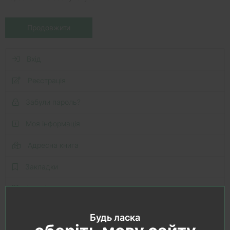
Продовжити
Вхід
Реєстрація
Забули пароль?
Моя інформація
Адресна книга
Закладки
Історія замовлень
Файли для скачування
Будь ласка