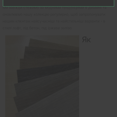
клейовий SPC має широкий вибір дизайнів і колірних рішень.
Ми завжди стежимо за модними тенденціями в дизайні та
оновлюємо нашу колекцію регулярно, щоб запропонувати
нашим клієнтам найсучасніші та найстильніші варіанти - в
стилі лофт, під бетон, під іржаве залізо.
Як