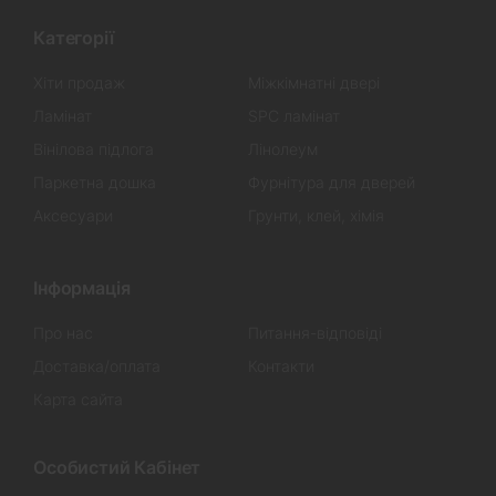
Категорії
Хіти продаж
Міжкімнатні двері
Ламінат
SPC ламінат
Вінілова підлога
Лінолеум
Паркетна дошка
Фурнітура для дверей
Аксесуари
Грунти, клей, хімія
Інформація
Про нас
Питання-відповіді
Доставка/оплата
Контакти
Карта сайта
Особистий Кабінет