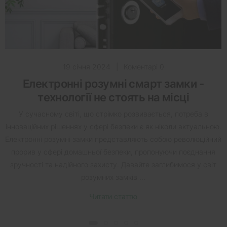
19 січня 2024
|
Коментарі 0
Електронні розумні смарт замки -
технології не стоять на місці
У сучасному світі, що стрімко розвивається, потреба в
інноваційних рішеннях у сфері безпеки є як ніколи актуальною.
Електронні розумні замки представляють собою революційний
прорив у сфері домашньої безпеки, пропонуючи поєднання
зручності та надійного захисту. Давайте заглибимося у світ
розумних замків ...
Читати статтю