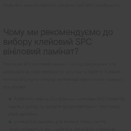
порівняно низькій вартості сировини для його виробництва.
Чому ми рекомендуємо до
вибору клейовий SPC
вініловий ламінат?
Клейовий SPC вініловий ламінат - це чудове рішення для
укладання на різні поверхні, як-от стіни та підлоги. Клейові
вінілові SPC підлоги перед замковими мають низку переваг, і
ось основні:
порівняно низька ціна відносно замкових SPC покриттів,
навіть з огляду на витрати на комплектуючі - ґрунтовки,
клей, шпатель;
оптимальне рішення для великої площі - ви не
турбуватиметеся про надійність замкового з'єднання