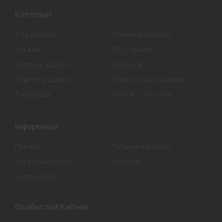
Категорії
Хіти продаж
Міжкімнатні двері
Ламінат
SPC ламінат
Вінілова підлога
Лінолеум
Паркетна дошка
Фурнітура для дверей
Аксесуари
Грунти, клей, хімія
Інформація
Про нас
Питання-відповіді
Доставка/оплата
Контакти
Карта сайта
Особистий Кабінет