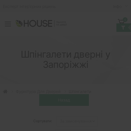
Експерт інтер'єрних рішень
Iнфо
0
Toggle mobile menu
Кошик
Шпiнгалети дверні у
Запоріжжі
Фурнітура Для Дверей
Шпiнгалети
Сортувати: