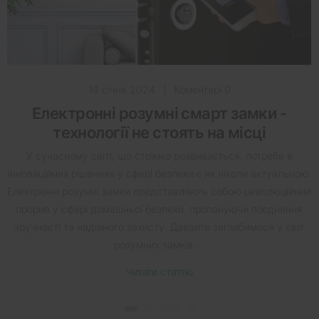
19 січня 2024
|
Коментарі 0
Електронні розумні смарт замки -
технології не стоять на місці
У сучасному світі, що стрімко розвивається, потреба в
інноваційних рішеннях у сфері безпеки є як ніколи актуальною.
Електронні розумні замки представляють собою революційний
прорив у сфері домашньої безпеки, пропонуючи поєднання
зручності та надійного захисту. Давайте заглибимося у світ
розумних замків ...
Читати статтю