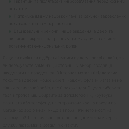
Гарантійні та післягарантійні зобов'язання перед кожним
покупцем.
Підтримка іміджу нашої компанії за рахунок задоволених
покупкою клієнтів у перспективі.
Ваш ідеальний ремонт - наше завдання, а двері та
підлогові покриття відіграють у цьому одну з важливих
естетичних і функціональних ролей.
Якщо ви вирішили підібрати і купити підлогу і двері онлайн, то
ви перебуваєте саме на цій сторінці і у виборі продавця
шкодувати не доведеться. В інтернет-магазині підлогових
покриттів і дверей House Expert і нашому офлайн магазині не
тільки величезний вибір, але й рекомендації щодо вибору та
гарячі пропозиції. Обирайте за допомогою ПК, ноутбука,
планшета або телефону, не витрачаючи час на походи по
магазинах або ринках. Якщо ви побачили неточності на
нашому сайті - величезне прохання повідомити нам через
службу підтримки в розділі "Контакти".