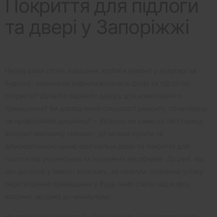
Покриття для підлоги
та двері у Запоріжжі
Перед вами стоїть завдання зробити ремонт у квартирі чи
будинку, замінивши вхідні/міжкімнатні двері та підлогові
покриття? Шукайте варіанти декору для комерційного
приміщення? Ви досвідчений спеціаліст ремонту, початківець
чи професійний дизайнер? – Вітаємо, ви саме на тій сторінці
інтернет-магазину «House», де можна купити за
демократичною ціною оригінальні двері та покриття для
підлоги від українських та іноземних виробників. До речі, від
цих деталей у кімнаті залежить, як мінімум, половина успіху
перетворення приміщення у будь-який стиль: від лофта,
класики, ар-деко до мінімалізму.
Чи можна нам довіряти? – Однозначно, і це підтверджують