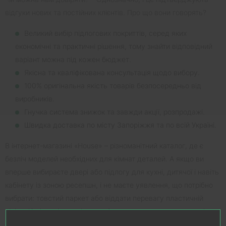
відгуки нових та постійних клієнтів. Про що вони говорять?
Великий вибір підлогових покриттів, серед яких
економічні та практичні рішення, тому знайти відповідний
варіант можна під кожен бюджет.
Якісна та кваліфікована консультація щодо вибору.
100% оригінальна якість товарів безпосередньо від
виробників.
Гнучка система знижок та завжди акції, розпродажі.
Швидка доставка по місту Запоріжжя та по всій Україні.
В інтернет-магазині «House» – різноманітний каталог, де є
безліч моделей необхідних для кімнат деталей. А якщо ви
вперше вибираєте двері або підлогу для кухні, дитячої і навіть
кабінету із зоною ресепшн, і не маєте уявлення, що потрібно
вибрати: товстий паркет або віддати перевагу пластичній
вініловій підлозі, – тоді звертайтеся до наших консультантів,
які онлайн дадуть відповіді на ваші запитання , запропонують