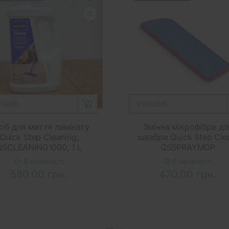
КОШИК
У КОШИК
сіб для миття ламінату
Змінна мікрофібра дл
Quick Step Cleaning,
швабри Quick Step Cle
QSCLEANING1000, 1 L
QSSPRAYMOP
В наявності
В наявності
580.00 грн.
470.00 грн.