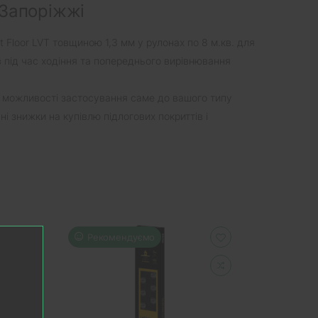
в Запоріжжі
t Floor LVT товщиною 1,3 мм у рулонах по 8 м.кв. для
в під час ходіння та попереднього вирівнювання
і можливості застосування саме до вашого типу
і знижки на купівлю підлогових покриттів і
Рекомендуємо
Реко