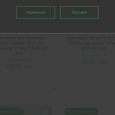
Українська
Русский
КОШИК
У КОШИК
дкладка для вінілових
Підкладка Secura Vinil C
ідлог Classen NEOLAY
Antislip гармошка 1,5 м
щиною 1,5 мм / 10,00 м2
6,25 м2 в уп.
в уп
В наявності
В наявності
192.50 грн.
229.00 грн.
екомендуємо
Рекомендуємо