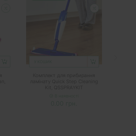
У КОШИК
У КОШ
я
Комплект для прибирання
Наб
an,
ламінату Quick Step Cleaning
ламіна
Kit, QSSPRAYKIT
В наявності
0.00 грн.