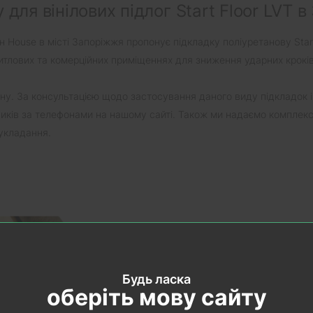
для вінілових підлог Start Floor LVT 
ин House в місті Запоріжжя пропонує підкладку поліуретанову Star
житлових та комерційних приміщеннях для зниження ударних крокі
ону. За консультацією щодо застосування даного виду підкладок 
ників за телефонами на нашому сайті. Також ми надаємо комплексн
 укладання.
екомендуємо
Рекомендуємо
Будь ласка
оберіть мову сайту