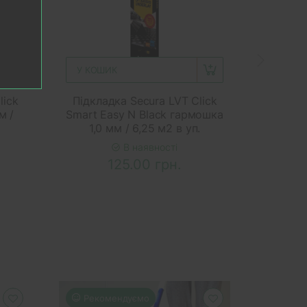
У КОШИК
У КОШ
lick
Підкладка Secura LVT Click
Підклад
м /
Smart Easy N Black гармошка
SPC пі
1,0 мм / 6,25 м2 в уп.
/
В наявності
125.00 грн.
Рекомендуємо
Реко