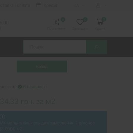
ставка і оплата
Кредит
UA
0
0
0
15.00
й
Порівняння
Закладки
Кошик
Search
явність:
В наявності
34.33 грн. за м2
Мінімальна кількість для замовлення: 1 рулонов
(8.0000 м2)