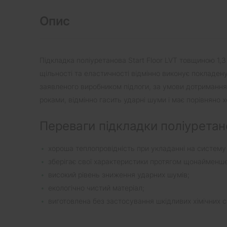
Опис
Підкладка поліуретанова Start Floor LVT товщиною 1,3
щільності та еластичності відмінно виконує покладену
заявленого виробником підлоги, за умови дотримання і
роками, відмінно гасить ударні шуми і має порівняно 
Переваги підкладки поліуретано
хороша теплопровідність при укладанні на систему "Т
зберігає свої характеристики протягом щонайменше
високий рівень зниження ударних шумів;
екологічно чистий матеріал;
виготовлена без застосування шкідливих хімічних с