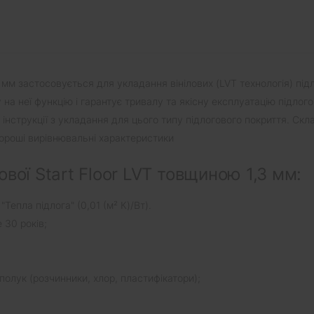
 мм застосовується для укладання вінілових (LVT технологія) підл
 на неї функцію і гарантує тривалу та якісну експлуатацію підлог
нструкції з укладання для цього типу підлогового покриття. Скла
хороші вирівнювальні характеристики
вої Start Floor LVT товщиною 1,3 мм:
епла підлога" (0,01 (м² К)/Вт).
 30 років;
полук (розчинники, хлор, пластифікатори);