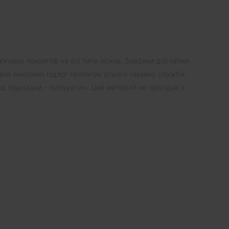
огових покриттів на всі типи основ. Завдяки достатній
ових вінілових підлог протягом усього терміну служби,
д підкладки - поліуретан. Цей матеріал не просідає з