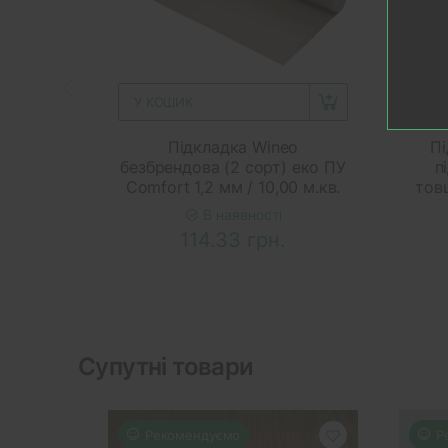
У КОШИК
У 
Підкладка Wineo
Пі
безбрендова (2 сорт) еко ПУ
п
Comfort 1,2 мм / 10,00 м.кв.
тов
В наявності
114.33 грн.
Супутні товари
Рекомендуємо
Р