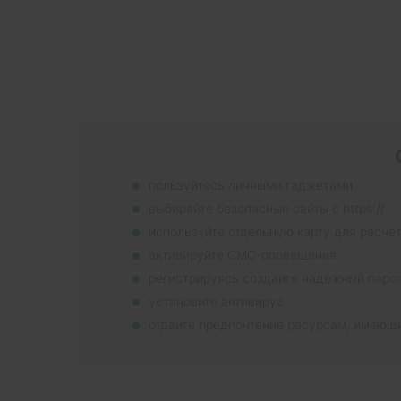
пользуйтесь личными гаджетами
выбирайте безопасные сайты с https://
используйте отдельную карту для расче
активируйте СМС-оповещения
регистрируясь создайте надежный паро
установите антивирус
отдайте предпочтение ресурсам, имеющ