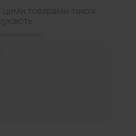
 цими товарами також
шукають
ельгійський ламінат
: