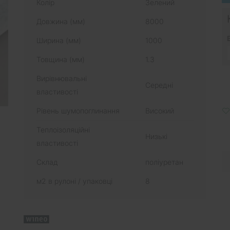
Колір
Зелений
Довжина (мм)
8000
Ширина (мм)
1000
Товщина (мм)
1.3
Вирівнювальні
Середні
властивості
Рівень шумопоглинання
Високий
Теплоізоляційні
Низькі
властивості
Склад
поліуретан
м2 в рулоні / упаковці
8