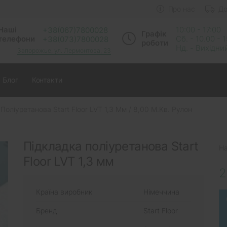
Про нас
До
Наші
10:00 - 17:00
+38(067)7800028
Графік
телефони
Сб. - 10.00 - 
+38(073)7800028
роботи
Нд. - Вихідни
Запорожье, ул. Лермонтова, 23
Блог
Контакти
Поліуретанова Start Floor LVT 1,3 Мм / 8,00 М.кв. Рулон
Підкладка поліуретанова Start
На
Floor LVT 1,3 мм
2
Країна виробник
Німеччина
Бренд
Start Floor