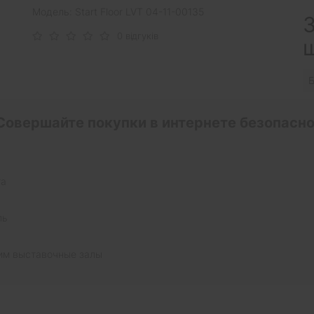
Модель: Start Floor LVT 04-11-00135
З
0 відгуків
Б
Совершайте покупки в интернете безопасно
та
ль
им выставочные залы