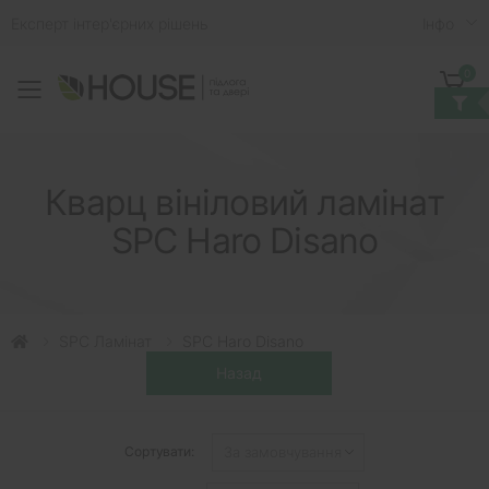
Експерт інтер'єрних рішень
Iнфо
0
Toggle mobile menu
Кошик
Кварц вініловий ламінат
SPC Haro Disano
SPC Ламінат
SPC Haro Disano
Сортувати: