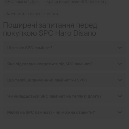
SPC ламінат Дуб
Кращі виробники SPC ламінату
Ламінат для ванної кімнати
Поширені запитання перед
покупкою SPC Haro Disano
Що таке SPC ламінат?
❯
Яка підкладка кладеться під SPC ламінат?
❯
Що тепліше звичайний ламінат чи SPC?
❯
Чи укладається SPC ламінат на теплу підлогу?
❯
Меблі на SPC ламінаті - чи можна ставити?
❯