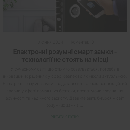
19 січня 2024
|
Коментарі 0
Електронні розумні смарт замки -
технології не стоять на місці
У сучасному світі, що стрімко розвивається, потреба в
інноваційних рішеннях у сфері безпеки є як ніколи актуальною.
Електронні розумні замки представляють собою революційний
прорив у сфері домашньої безпеки, пропонуючи поєднання
зручності та надійного захисту. Давайте заглибимося у світ
розумних замків ...
Читати статтю