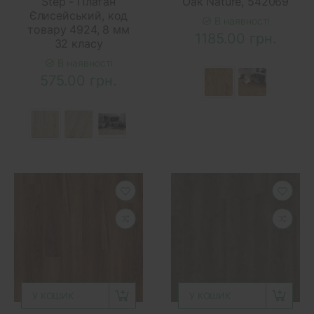
Step - Платан
Oak Nature, 542069
Єлисейський, код
В наявності
товару 4924, 8 мм
1185.00 грн.
32 класу
В наявності
575.00 грн.
У КОШИК
У КОШИК