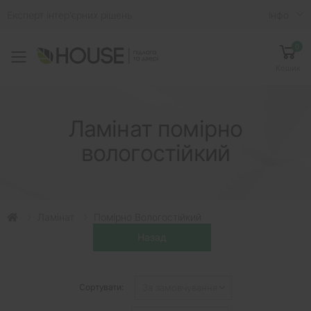
Експерт інтер'єрних рішень
Iнфо
0
Toggle mobile menu
Кошик
Ламінат помірно
вологостійкий
Ламінат
Помірно Вологостійкий
Сортувати: