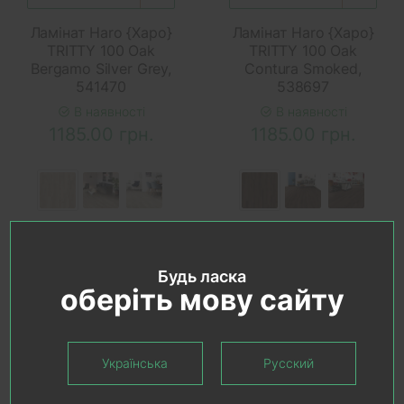
Ламінат Haro {Харо}
Ламінат Haro {Харо}
TRITTY 100 Oak
TRITTY 100 Oak
Bergamo Silver Grey,
Contura Smoked,
541470
538697
В наявності
В наявності
1185.00 грн.
1185.00 грн.
Будь ласка
оберіть мову сайту
Українська
Русский