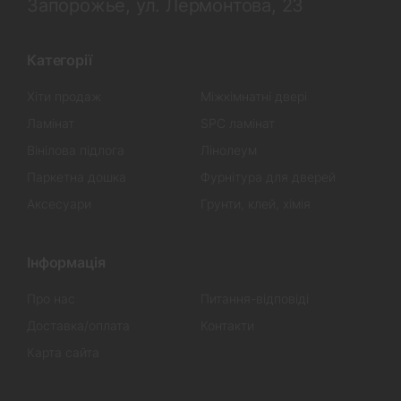
Запорожье, ул. Лермонтова, 23
Категорії
Хіти продаж
Міжкімнатні двері
Ламінат
SPC ламінат
Вінілова підлога
Лінолеум
Паркетна дошка
Фурнітура для дверей
Аксесуари
Грунти, клей, хімія
Інформація
Про нас
Питання-відповіді
Доставка/оплата
Контакти
Карта сайта