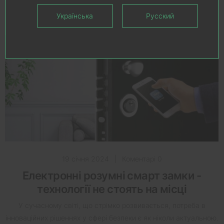
Українська
Русский
Всі Статті
19 січня 2024
|
Коментарі 0
Електронні розумні смарт замки -
технології не стоять на місці
У сучасному світі, що стрімко розвивається, потреба в
інноваційних рішеннях у сфері безпеки є як ніколи актуальною.