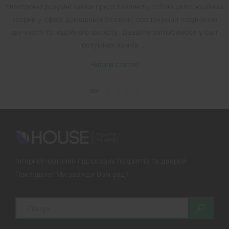
Електронні розумні замки представляють собою революційний
прорив у сфері домашньої безпеки, пропонуючи поєднання
зручності та надійного захисту. Давайте заглибимося у світ
розумних замків ...
Читати статтю
Інтернет-магазин підлогових покриттів та дверей
Приходьте! Ми завжди Вам раді!
Search