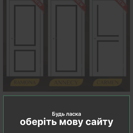
Будь ласка
оберіть мову сайту
Останні статті