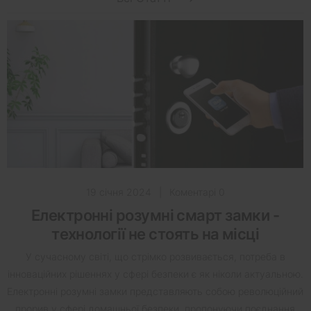
19 січня 2024
|
Коментарі 0
Електронні розумні смарт замки -
технології не стоять на місці
У сучасному світі, що стрімко розвивається, потреба в
інноваційних рішеннях у сфері безпеки є як ніколи актуальною.
Електронні розумні замки представляють собою революційний
прорив у сфері домашньої безпеки, пропонуючи поєднання