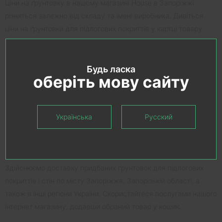
Ціни на ґрунтовку в нашому магазині House в Запоріжжі
різняться залежно від складу та імені виробника. Дивіться
ціни на ґрунтовки для підлогових покриттів у картці товару
обраної позиції.
Список основних фабрик -
Будь ласка
виробників:
оберіть мову сайту
Uzin (Німеччина);
Kilto (Фінляндія);
Українська
Русский
Mapei (Італія);
Adesiv (Італія);
Cerezit (Польща).
Здійснюємо доставку придбаних ґрунтовок для підлогових
покриттів і стін по місту Запоріжжя, Запорізькій області, а
також в інші регіони України. Скористайтеся послугами нашого
інтернет магазину, додавши обраний товар у кошик.