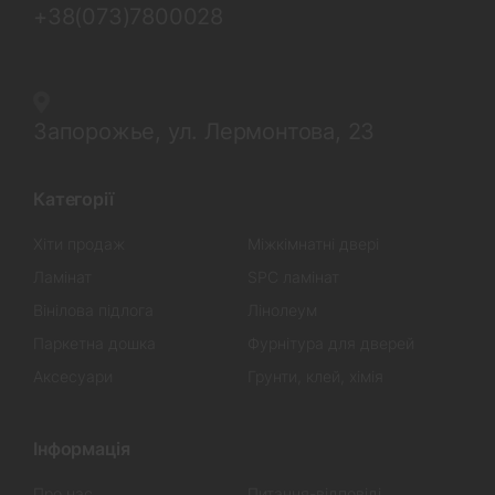
+38(073)7800028
Запорожье, ул. Лермонтова, 23
Категорії
Хіти продаж
Міжкімнатні двері
Ламінат
SPC ламінат
Вінілова підлога
Лінолеум
Паркетна дошка
Фурнітура для дверей
Аксесуари
Грунти, клей, хімія
Інформація
Про нас
Питання-відповіді