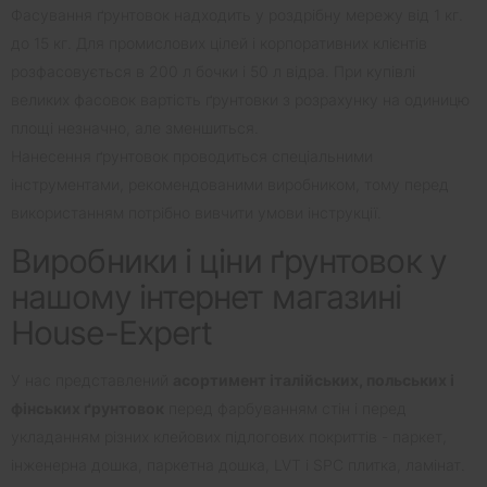
Фасування ґрунтовок надходить у роздрібну мережу від 1 кг.
до 15 кг. Для промислових цілей і корпоративних клієнтів
розфасовується в 200 л бочки і 50 л відра. При купівлі
великих фасовок вартість ґрунтовки з розрахунку на одиницю
площі незначно, але зменшиться.
Нанесення ґрунтовок проводиться спеціальними
інструментами, рекомендованими виробником, тому перед
використанням потрібно вивчити умови інструкції.
Виробники і ціни ґрунтовок у
нашому інтернет магазині
House-Expert
У нас представлений
асортимент італійських, польських і
фінських ґрунтовок
перед фарбуванням стін і перед
укладанням різних клейових підлогових покриттів - паркет,
інженерна дошка, паркетна дошка, LVT і SPC плитка, ламінат.