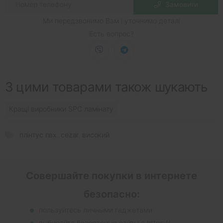
Замовити
Ми передзвонимо Вам і уточнимо деталі
Есть вопрос?
З цими товарами також шукають
Кращі виробники SPC ламінату
плінтус пвх
,
cezar
,
високий
Совершайте покупки в интернете
безопасно:
пользуйтесь личными гаджетами
выбирайте безопасные сайты с https://