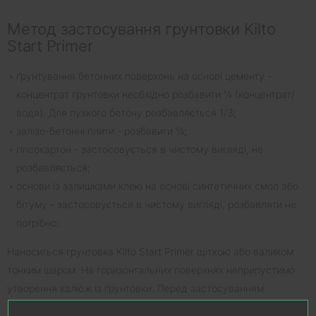
Метод застосування грунтовки Kilto
Start Primer
ґрунтування бетонних поверхонь на основі цементу -
концентрат грунтовки необхідно розбавити ¼ (концентрат/
вода). Для пухкого бетону розбавляється 1/3;
залізо-бетонні плити - розбавити ¼;
гіпсокартон - застосовується в чистому вигляді, не
розбавляється;
основи із залишками клею на основі синтетичних смол або
бітуму - застосовується в чистому вигляді, розбавляти не
потрібно;
Наноситься грунтовка Kilto Start Primer щіткою або валиком
тонким шаром. На горизонтальних поверхнях неприпустимо
утворення калюж із ґрунтовки. Перед застосуванням
поверхню по можливості очистити від сміття і пилу.