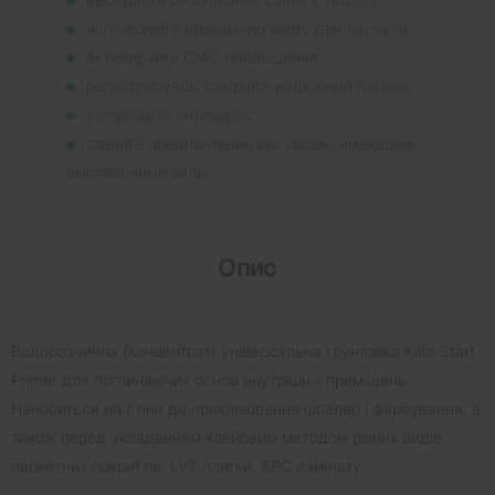
используйте отдельную карту для расчета
активируйте СМС-оповещения
регистрируясь создайте надежный пароль
установите антивирус
отдайте предпочтение ресурсам, имеющим
выставочные залы
Опис
Водорозчинна (концентрат) універсальна грунтовка Kilto Start
Primer для поглинаючих основ внутрішніх приміщень.
Наноситься на стіни до приклеювання шпалер і фарбування, а
також перед укладанням клейовим методом різних видів
паркетних покриттів, LVT плитки, SPC ламінату.