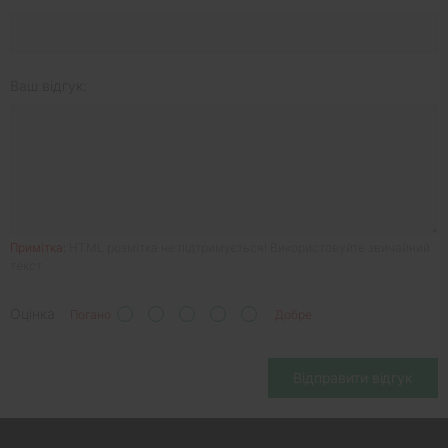
Ваш відгук:
Примітка:
HTML розмітка не підтримується! Використовуйте звичайний
текст.
Оцінка
Погано
Добре
Відправити відгук