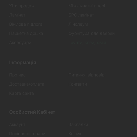
Хіти продаж
Міжкімнатні двері
Ламінат
SPC ламінат
Вінілова підлога
Лінолеум
Паркетна дошка
Фурнітура для дверей
Аксесуари
Грунти, клей, хімія
Інформація
Про нас
Питання-відповіді
Доставка/оплата
Контакти
Карта сайта
Особистий Кабінет
Аккаунт
Закладки
Порівняти товари
Кошик