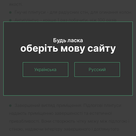
якості.
Гнучкі плінтуси - для радіусних стін, для огинання колон.
Антиплінтус - краще 1 раз побачити, ніж 100 разів
почути.
Будь ласка
оберіть мову сайту
Переваги використання
підлогових плінтусів
Українська
Русский
Використання підлогових плінтусів, що обов'язково відповідає
вимогам інструкцій з укладання жорстких підлогових
покриттів, надає низку переваг:
Завершений вигляд приміщення: Підлогові плінтуси
надають приміщенню завершеності та естетичної
привабливості. Вони створюють чітку межу між підлогою і
стіною, надаючи інтер'єру завершеного і доглянутого