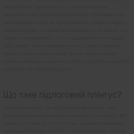
має естетичну привабливість, є елементом дизайну,
підкреслює стиль обраного вами інтер'єру. Розглянемо різні
типи підлогових плінтусів, представлених у нашому інтернет-
магазині в Україні та офлайн магазині House у Запоріжжі, їхні
переваги у використанні, а також надамо практичні поради
щодо вибору та встановлення плінтуса з нашого інтернет-
каталогу. Наша компанія понад 15 років пропонує своїм
клієнтам оригінальні рішення як у підборі підлогових покриттів
та дверей, так і аксесуарів до них.
Що таке підлоговий плінтус?
Підлоговий плінтус - це оздоблювальний елемент, який
встановлюється вздовж нижньої частини стіни і підлоги. Він
приховує стик між підлогою і стіною, надаючи приміщенню
завершеного вигляду. Крім того, підлоговий плінтус захищає