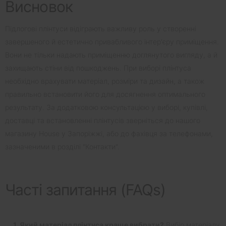
Висновок
Підлогові плінтуси відіграють важливу роль у створенні
завершеного й естетично привабливого інтер'єру приміщення.
Вони не тільки надають приміщенню доглянутого вигляду, а й
захищають стіни від пошкоджень. При виборі плінтуса
необхідно врахувати матеріал, розміри та дизайн, а також
правильно встановити його для досягнення оптимального
результату. За додатковою консультацією у виборі, купівлі,
доставці та встановленні плінтусів зверніться до нашого
магазину House у Запоріжжі, або до фахівця за телефонами,
зазначеними в розділі "Контакти".
Часті запитання (FAQs)
1. Який матеріал плінтуса краще вибрати?
Вибір матеріалу