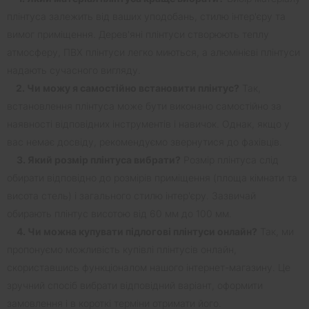
плінтуса залежить від ваших уподобань, стилю інтер'єру та
вимог приміщення. Дерев'яні плінтуси створюють теплу
атмосферу, ПВХ плінтуси легко миються, а алюмінієві плінтуси
надають сучасного вигляду.
2. Чи можу я самостійно встановити плінтус?
Так,
встановлення плінтуса може бути виконано самостійно за
наявності відповідних інструментів і навичок. Однак, якщо у
вас немає досвіду, рекомендуємо звернутися до фахівців.
3. Який розмір плінтуса вибрати?
Розмір плінтуса слід
обирати відповідно до розмірів приміщення (площа кімнати та
висота стель) і загального стилю інтер'єру. Зазвичай
обирають плінтус висотою від 60 мм до 100 мм.
4. Чи можна купувати підлогові плінтуси онлайн?
Так, ми
пропонуємо можливість купівлі плінтусів онлайн,
скориставшись функціоналом нашого інтернет-магазину. Це
зручний спосіб вибрати відповідний варіант, оформити
замовлення і в короткі терміни отримати його.