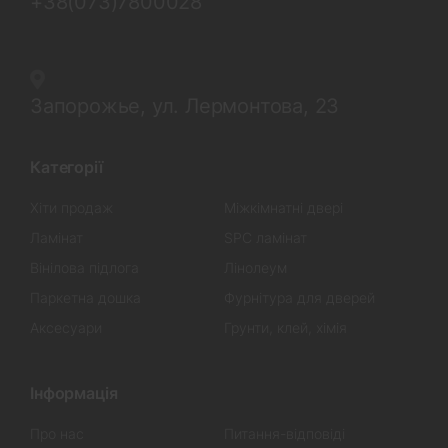
+38(073)7800028
Запорожье, ул. Лермонтова, 23
Категорії
Хіти продаж
Міжкімнатні двері
Ламінат
SPC ламінат
Вінілова підлога
Лінолеум
Паркетна дошка
Фурнітура для дверей
Аксесуари
Грунти, клей, хімія
Інформація
Про нас
Питання-відповіді