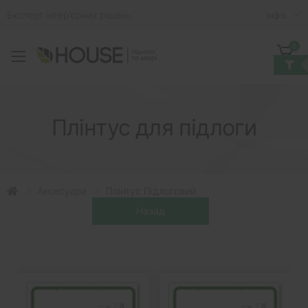
Експерт інтер'єрних рішень
Iнфо
0
Toggle mobile menu
Кошик
Плінтус для підлоги
Аксесуари
Плінтус Підлоговий