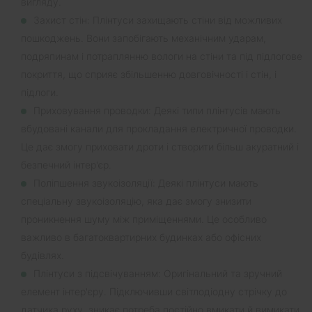
вигляду.
Захист стін: Плінтуси захищають стіни від можливих
пошкоджень. Вони запобігають механічним ударам,
подряпинам і потраплянню вологи на стіни та під підлогове
покриття, що сприяє збільшенню довговічності і стін, і
підлоги.
Приховування проводки: Деякі типи плінтусів мають
вбудовані канали для прокладання електричної проводки.
Це дає змогу приховати дроти і створити більш акуратний і
безпечний інтер'єр.
Поліпшення звукоізоляції: Деякі плінтуси мають
спеціальну звукоізоляцію, яка дає змогу знизити
проникнення шуму між приміщеннями. Це особливо
важливо в багатоквартирних будинках або офісних
будівлях.
Плінтуси з підсвічуванням: Оригінальний та зручний
елемент інтер'єру. Підключивши світлодіодну стрічку до
датчика руху, зникає потреба постійно вмикати й вимикати