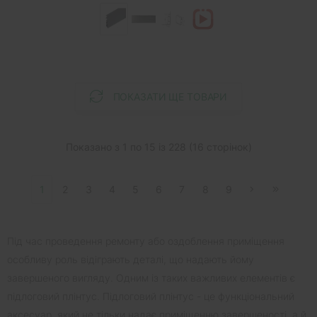
ПОКАЗАТИ ЩЕ ТОВАРИ
Показано з 1 по 15 із 228 (16 сторінок)
1
2
3
4
5
6
7
8
9
Під час проведення ремонту або оздоблення приміщення
особливу роль відіграють деталі, що надають йому
завершеного вигляду. Одним із таких важливих елементів є
підлоговий плінтус. Підлоговий плінтус - це функціональний
аксесуар, який не тільки надає приміщенню завершеності, а й