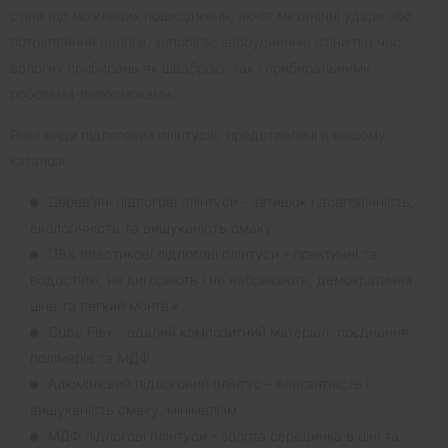
стіни від можливих пошкоджень, як-от механічні удари або
потрапляння вологи, запобігає забрудненню стіни під час
вологих прибирань як шваброю, так і прибиральними
роботами-пилосмоками.
Різні види підлогових плінтусів, представлені в нашому
каталозі
Дерев'яні підлогові плінтуси - затишок і довговічність,
екологічність та вишуканість смаку.
ПВХ пластикові підлогові плінтуси - практичні та
водостійкі, не вигоряють і не набрякають, демократична
ціна та легкий монтаж.
Cubu Flex - вдалий композитний матеріал, поєднання
полімерів та МДФ.
Алюмінієвий підлоговий плінтус - елегантність і
вишуканість смаку, мінімалізм.
МДФ підлогові плінтуси - золота серединка в ціні та