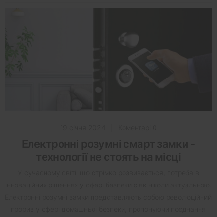
19 січня 2024
|
Коментарі 0
Електронні розумні смарт замки -
технології не стоять на місці
У сучасному світі, що стрімко розвивається, потреба в
інноваційних рішеннях у сфері безпеки є як ніколи актуальною.
Електронні розумні замки представляють собою революційний
прорив у сфері домашньої безпеки, пропонуючи поєднання