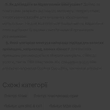
5. Як доглядати за підлоговими плінтусами?
Догляд за
плінтусами залежить від їхнього матеріалу. Неприпустимо
застосування засобів для чищення з абразивними
матеріалами. Не для всіх плінтусів підійде метод видалення
плям ацетоном та іншими синтетичними й органічними
розчинниками.
6. Який матеріал плінтуса найкраще підійде для вологих
приміщень, наприклад, ванних кімнат?
Для вологих
приміщень рекомендується обирати матеріали, стійкі до
вологи, такі як ПВХ пластикові або спеціальні водостійкі
плінтуси (наприклад Doolken Cubu Flex, алюмінієві плінтуси).
Схожі категорії
Плінтус білий
Плінтус пластиковий сірий
Плінтус для SPC & LVT
Плінтус МДФ сірий