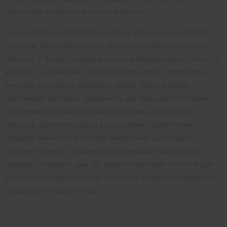
підлогових покриттів та плінтусів до них.
Ціна на плінтус підлоговий різниться залежно від матеріалу
плінтусів, рівня виробництва, висоти і довжини підлогового
плінтуса. У фільтрі товарів ви можете впорядкувати плінтус за
висотою, за довжиною, за матеріалом виробу і придбати зі
знижкою зі складу в Запоріжжі, Дніпрі, Києві, Харкові.
Здійснюємо доставку придбаної у нас продукції службами
оперативної зручної для клієнта доставки. При купівлі
плінтусів підлогових разом з підлоговим покриттям ми
надаємо знижки на всю суму замовлення. Для наших
постійних клієнтів - будівельних організацій і дизайнерів
надаємо спеціальні ціни, 3D моделі підлогових плінтусів для
створення дизайн-проектів і послуги зі зберігання придбаної
продукції на нашому складі.