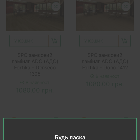
У КОШИК
У КОШИК
SPC замковий
SPC замковий
ламінат ADO (АДО)
ламінат ADO (АДО)
Fortika - Denseco
Fortika - Dono 1412
1305
В наявності
В наявності
1080.00 грн.
1080.00 грн.
Будь ласка