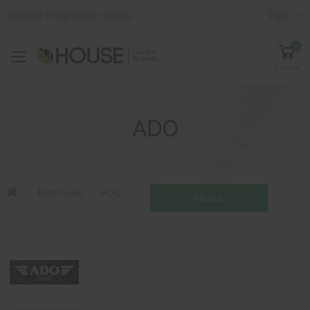
Експерт інтер'єрних рішень
Iнфо
0
Toggle mobile menu
Кошик
ADO
Виробник
ADO