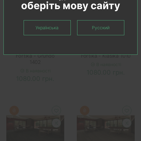
оберіть мову сайту
Українська
Русский
У КОШИК
У КОШИК
SPC замковий
SPC замковий
ламінат ADO (АДО)
ламінат ADO (АДО)
Fortika - Grundo
Fortika - Klasika 1010
1402
В наявності
В наявності
1080.00 грн.
1080.00 грн.