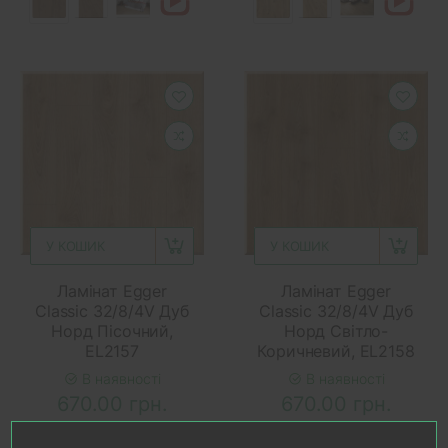
У КОШИК
У КОШИК
Ламінат Egger
Ламінат Egger
Classic 32/8/4V Дуб
Classic 32/8/4V Дуб
Норд Пісочний,
Норд Світло-
EL2157
Коричневий, EL2158
В наявності
В наявності
670.00 грн.
670.00 грн.