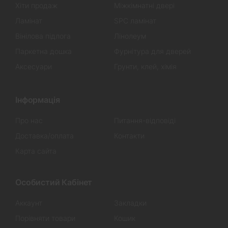
Хіти продаж
Міжкімнатні двері
Ламінат
SPC ламінат
Вінілова підлога
Лінолеум
Паркетна дошка
Фурнітура для дверей
Аксесуари
Грунти, клей, хімія
Інформація
Про нас
Питання-відповіді
Доставка/оплата
Контакти
Карта сайта
Особистий Кабінет
Аккаунт
Закладки
Порівняти товари
Кошик