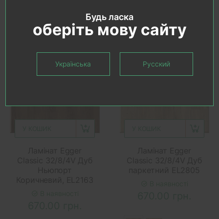
Будь ласка
оберіть мову сайту
Українська
Русский
У КОШИК
У КОШИК
Ламінат Egger
Ламінат Egger
Classic 32/8/4V Дуб
Classic 32/8/4V Дуб
Ньюпорт
паркетний EL2805
Коричневий, EL2163
В наявності
В наявності
670.00 грн.
670.00 грн.