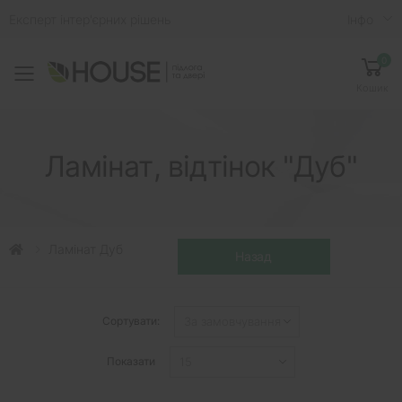
Експерт інтер'єрних рішень
Iнфо
0
Toggle mobile menu
Кошик
Ламінат, відтінок "Дуб"
Ламінат Дуб
Сортувати:
Показати