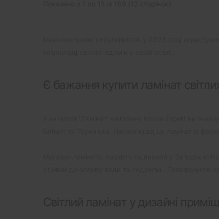
Показано з 1 по 15 із 169 (12 сторінок)
Максимальною популярністю у 2023 році користуються
клієнти від світлої підлоги у своїй оселі.
Є бажання купити ламінат світлих
У каталозі "Ламінат" магазину House Expert ви знайд
Бельгії та Туреччині. Насамперед це ламінат із фаск
Магазин ламінату, паркету та дверей у Запоріжжі Ho
стійкий до впливу води та подряпин. Телефонуйте з
Світлий ламінат у дизайні примі