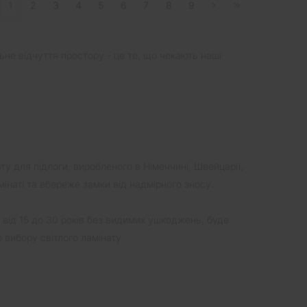
1
2
3
4
5
6
7
8
9
ьне відчуття простору - це те, що чекають наші
ту для підлоги, виробленого в Німеччині, Швейцарії,
мінаті та вбереже замки від надмірного зносу.
 від 15 до 30 років без видимих ушкоджень, буде
 вибору світлого ламінату