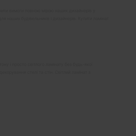
ьнити вимоги повною мірою наших дизайнерів у
для наших будівельників і дизайнерів. Купити ламінат
тону і просто світлого ламінату без будь-якої
екорування стелі та стін. Світлий ламінат з