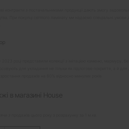
кові контракти з постачальниками продукції дають змогу задовол
цтва. При покупці світлого ламінату ми надаємо спеціальні умови 
.
лор
у 2023 році представили колекції з імітацією каменю, мармуру, бе
осовують для укладання не тільки як підлогове покриття, а й для д
ю зростання продажів на 60% відносно минулих років
жжі в магазині House
чи з продажів цього року з розрахунку за 1 м.кв.