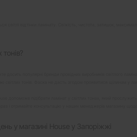
 світлі відтінки ламінату. Свіжість, чистота, затишок, максимал
 тонів?
ете досить популярні бренди провідних виробників світлого ламіна
ою світлих тонів. Фаска не дасть згодом проявитися щілинам у ла
use допоможе підібрати ламінат у світлих тонах, який прослужить
араз і отримайте консультацію у наших менеджерів магазину щодо
щень у магазині House у Запоріжжі