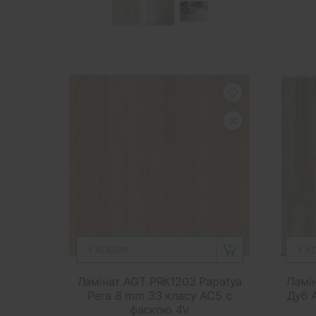
У КОШИК
У К
Ламінат AGT PRK1203 Papatya
Ламін
Pera 8 mm 33 класу AC5 с
Дуб 
фаскою 4V