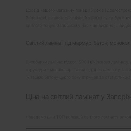
Досвід нашого магазину понад 15 років і довгостро
Запоріжжі, а також організацій з ремонту та будівни
світлого тону в Запоріжжі у нас - це вигідно і швидко
Світлий ламінат під мармур, бетон, моноко
Виробники ламінат підлог, SPC і вінілового ламінату 
структури - моноколор. Такий відтінок ламінату заст
імітацією бетону цього року отримав за статистико
Ціна на світлий ламінат у Запорі
Наведемо ціни ТОП колекцій світлого ламінату виходя