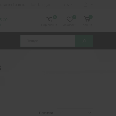
ставка і оплата
Кредит
UA
0
0
0
15.00
й
Порівняння
Закладки
Кошик
Search
в
Показати