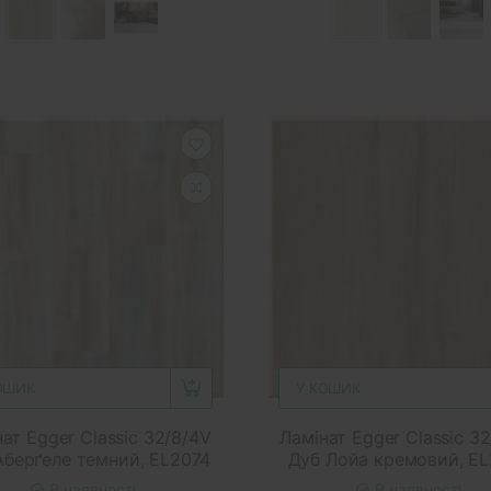
ОШИК
У КОШИК
ат Egger Classic 32/8/4V
Ламінат Egger Classic 3
Аберґеле темний, EL2074
Дуб Лойа кремовий, EL
В наявності
В наявності