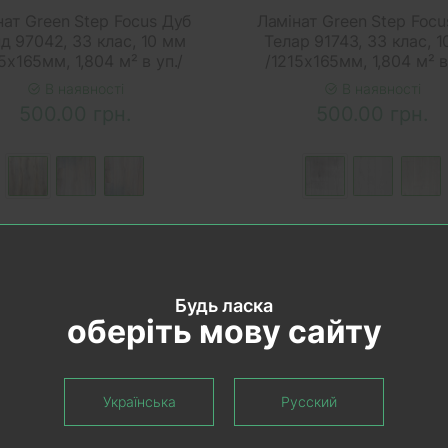
нат Green Step Focus Дуб
Ламінат Green Step Focu
д 97042, 33 клас, 10 мм
Телар 91743, 33 клас, 
5х165мм, 1,804 м² в уп./
/1215х165мм, 1,804 м² в
В наявності
В наявності
500.00 грн.
500.00 грн.
Будь ласка
оберіть мову сайту
Українська
Русский