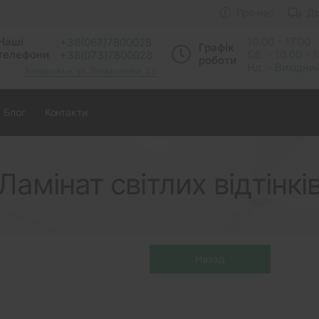
Про нас
До
Наші
10:00 - 17:00
+38(067)7800028
Графік
телефони
Сб. - 10.00 - 
+38(073)7800028
роботи
Нд. - Вихідни
Запорожье, ул. Лермонтова, 23
Блог
Контакти
Ламінат світлих відтінкі