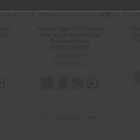
У КОШИК
У К
assic
Ламінат Egger 2025 Classic
Ламі
Дуб
Aqua 32 кл 10 мм 4V Дуб
Aq
Лозанна світлий
С
EL2952.1799065
В наявності
882.00 грн.
ПОКАЗАТИ ЩЕ ТОВАРИ