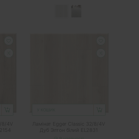
У КОШИК
2/8/4V
Ламінат Egger Classic 32/8/4V
2154
Дуб Элтон білий EL2831
В наявності