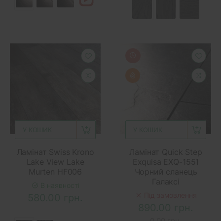
У КОШИК
У КОШИК
Ламінат Swiss Krono
Ламінат Quick Step
Lake View Lake
Exquisa EXQ-1551
Murten HF006
Чорний сланець
Галаксі
В наявності
Під замовлення
580.00 грн.
890.00 грн.
0.00 грн.