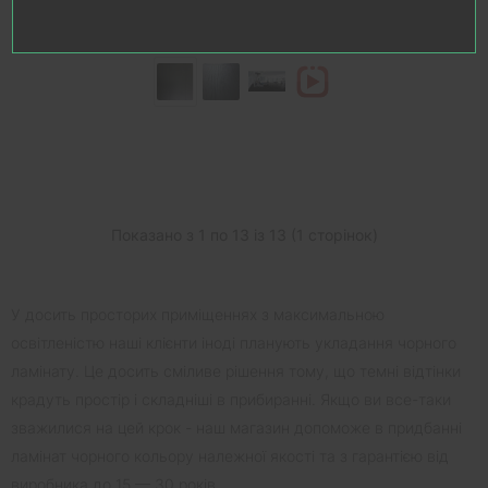
1080.00 грн.
Показано з 1 по 13 із 13 (1 сторінок)
У досить просторих приміщеннях з максимальною
освітленістю наші клієнти іноді планують укладання чорного
ламінату. Це досить сміливе рішення тому, що темні відтінки
крадуть простір і складніші в прибиранні. Якщо ви все-таки
зважилися на цей крок - наш магазин допоможе в придбанні
ламінат чорного кольору належної якості та з гарантією від
виробника до 15 — 30 років.