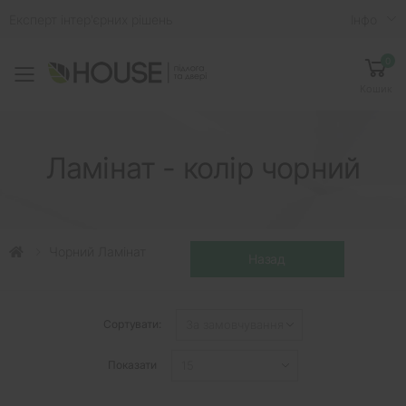
Експерт інтер'єрних рішень
Iнфо
0
Toggle mobile menu
Кошик
Ламінат - колір чорний
Чорний Ламінат
Сортувати:
Показати