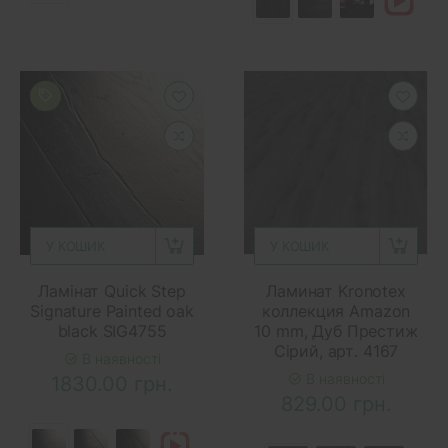
У КОШИК
У КОШИК
Ламінат Quick Step
Ламинат Kronotex
Signature Painted oak
коллекция Amazon
black SIG4755
10 mm, Дуб Престиж
Сірий, арт. 4167
В наявності
В наявності
1830.00 грн.
829.00 грн.