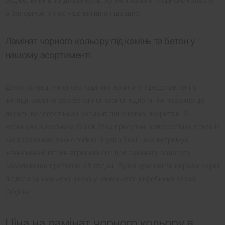
в Запоріжжі у нас - це вигідно і швидко.
Ламінат чорного кольору під камінь та бетон у
нашому асортименті
Деякі колекції якісного чорного ламінату представлені в
імітації каменю або бетонної чорної підлоги. Як правило це
досить вологостійкий сегмент підлогових покриттів. У
колекціях виробника Quick Step присутня вологостійка плита із
застосованою технологією "Hydro Seal", яка витримує
інтенсивний вплив агресивного для ламінату вологого
середовища протягом 48 годин. Дуже красиві та виразні чорні
підлоги за низькою ціною у німецького виробника Krono
Original.
Ціна на ламінат чорного кольору в