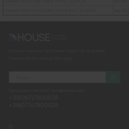
Ламінат Quick Step Eligna 8 mm / 32 (AC4)
від 990
Ламінат Swiss Krono Lake View 8 mm / 33 (AC5)
від 580
Інтернет-магазин підлогових покриттів та дверей
Приходьте! Ми завжди Вам раді!
Search
Залишилися питання? Телефонуйте нам!
+38(067)7800028
+38(073)7800028