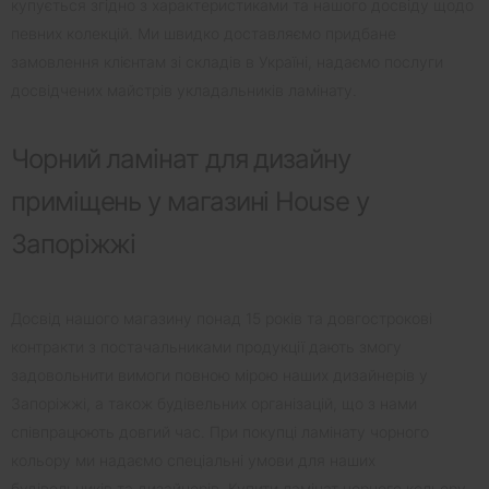
купується згідно з характеристиками та нашого досвіду щодо
певних колекцій. Ми швидко доставляємо придбане
замовлення клієнтам зі складів в Україні, надаємо послуги
досвідчених майстрів укладальників ламінату.
Чорний ламінат для дизайну
приміщень у магазині House у
Запоріжжі
Досвід нашого магазину понад 15 років та довгострокові
контракти з постачальниками продукції дають змогу
задовольнити вимоги повною мірою наших дизайнерів у
Запоріжжі, а також будівельних організацій, що з нами
співпрацюють довгий час. При покупці ламінату чорного
кольору ми надаємо спеціальні умови для наших
будівельників та дизайнерів. Купити ламінат чорного кольору