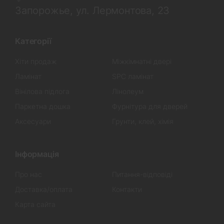
Запорожье, ул. Лермонтова, 23
Категорії
Хіти продаж
Міжкімнатні двері
Ламінат
SPC ламінат
Вінілова підлога
Лінолеум
Паркетна дошка
Фурнітура для дверей
Аксесуари
Грунти, клей, хімія
Інформація
Про нас
Питання-відповіді
Доставка/оплата
Контакти
Карта сайта