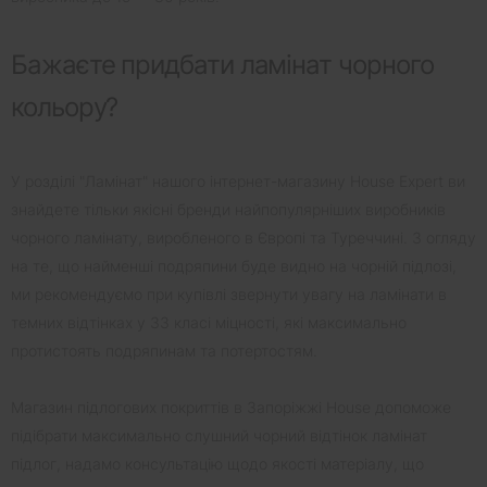
Бажаєте придбати ламінат чорного
кольору?
У розділі "Ламінат" нашого інтернет-магазину House Expert ви
знайдете тільки якісні бренди найпопулярніших виробників
чорного ламінату, виробленого в Європі та Туреччині. З огляду
на те, що найменші подряпини буде видно на чорній підлозі,
ми рекомендуємо при купівлі звернути увагу на ламінати в
темних відтінках у 33 класі міцності, які максимально
протистоять подряпинам та потертостям.
Магазин підлогових покриттів в Запоріжжі House допоможе
підібрати максимально слушний чорний відтінок ламінат
підлог, надамо консультацію щодо якості матеріалу, що