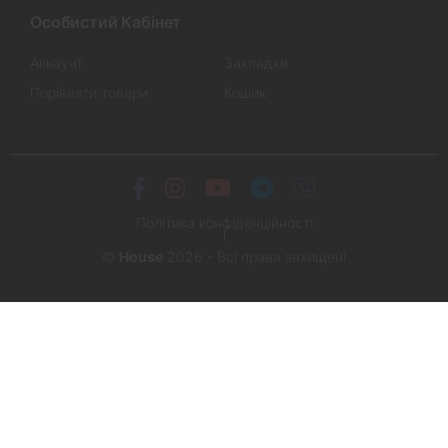
Особистий Кабінет
Аккаунт
Закладки
Порівняти товари
Кошик
Політика конфіденційності
©
House
2026 - Всі права захищені