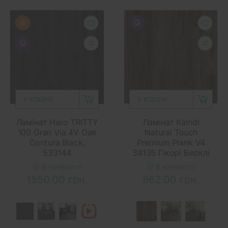
У КОШИК
У КОШИК
Ламінат Haro TRITTY
Ламінат Kaindl
100 Gran Via 4V Oak
Natural Touch
Contura Black,
Premium Plank V4
533144
34135 Гікорі Берклі
В наявності
В наявності
1550.00 грн.
862.00 грн.