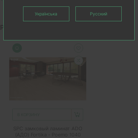
Українська
Русский
Рекомендуемые товары
В КОРЗИНУ
SPC замковый ламинат ADO
(АДО) Fortika - Poemo 1040