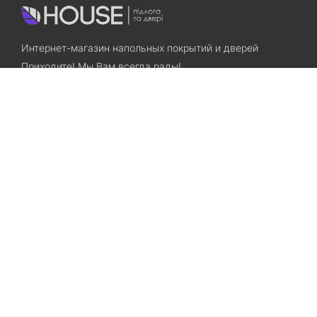
Интернет-магазин напольных покрытий и дверей
Приходите! Мы Вам всегда рады!
Search
Остались вопросы? Звоните нам!
+38(067)7800028
+38(073)7800028
Запорожье, ул. Лермонтова, 23
Категории