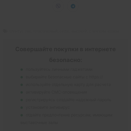
плинтус пвх
,
пластиковый
,
cezar
,
высокий
,
с мягким краем
Совершайте покупки в интернете
безопасно:
пользуйтесь личными гаджетами
выбирайте безопасные сайты с https://
используйте отдельную карту для расчета
активируйте СМС-оповещения
регистрируясь создайте надежный пароль
установите антивирус
отдайте предпочтение ресурсам, имеющим
выставочные залы