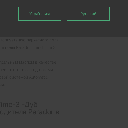
 рустик масло Natur Plus
укладке елкой – до 10%.
Українська
Русский
ладывать на водяные системы
ой температурой поверхности
новленного уровня влажности в
ксплуатацию паркетного пола
ся полы Parador TrendTime 3
туральным маслом в качестве
ревянного пола под ногами
овой системой Automatic-
ии.
Time-3 -Дуб
одителя Parador в