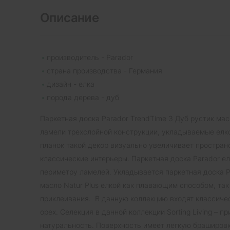
Описание
производитель - Parador
страна производства - Германия
дизайн - елка
порода дерева - дуб
Паркетная доска Parador TrendTime 3 Дуб рустик масл
ламели трехслойной конструкции, укладываемые елко
планок такой декор визуально увеличивает простран
классические интерьеры. Паркетная доска Parador ел
периметру ламелей. Укладывается паркетная доска P
масло Natur Plus елкой как плавающим способом, так
приклеивания. В данную коллекцию входят классиче
орех. Селекция в данной коллекции Sorting Living – п
натуральность. Поверхность имеет легкую брашировк