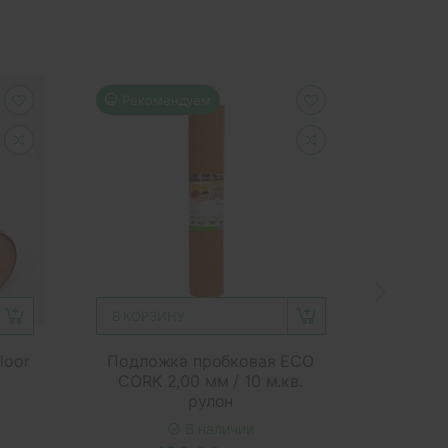
Рекомендуем
Реко
В КОРЗИНУ
В КОР
loor
Подложка пробковая ECO
Подло
CORK 2,00 мм / 10 м.кв.
CORK
рулон
В наличии