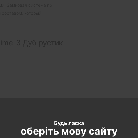
ми. Замковая система по
 составом, который
Time-3 Дуб рустик
Будь ласка
оберіть мову сайту