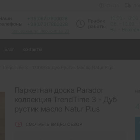
О нас
До
Наши
10:00 - 17:00
+38(067)7800028
График
телефоны
Сб. - 10.00 -
+38(073)7800028
работы
Вс. - Выход
Запорожье, ул. Лермонтова, 23
Блог
Контакты
 TrendTime 3 - 1739935 Дуб Рустик Масло Natur Plus
Паркетная доска Parador
Н
коллекция TrendTime 3 - Дуб
4
рустик масло Natur Plus
СМОТРЕТЬ ВИДЕО ОБЗОР