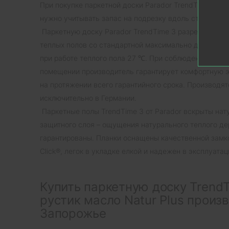
При покупке паркетной доски Parador TrendTime 3 Дуб
нужно учитывать запас на подрезку вдоль стен – при 
Паркетную доску Parador TrendTime 3 разрешено ук
теплых полов со стандартной максимально допустим
при работе теплого пола 27 ℃. При соблюдении уста
помещении производитель гарантирует комфортную э
на протяжении всего гарантийного срока. Производят
исключительно в Германии.
Паркетные полы TrendTime 3 от Parador вскрыты на
защитного слоя – ощущения натурального теплого де
гарантированы. Планки оснащены качественной замк
Click®, легок в укладке елкой и надежен в эксплуатац
Купить паркетную доску Trend
рустик масло Natur Plus произв
Запорожье