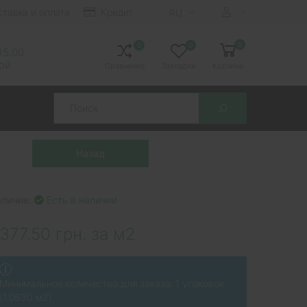
ставка и оплата
Кредит
RU
0
0
0
 15.00
ной
Сравнение
Закладки
Корзина
Search
аличие:
Есть в наличии
377.50 грн. за м2
Минимальное количество для заказа: 1 упаковок
(1.0830 м2)