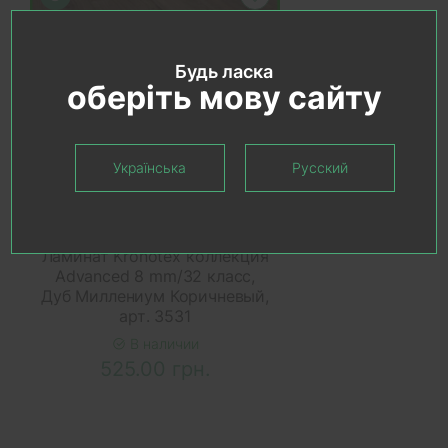
Будь ласка
оберіть мову сайту
Українська
Русский
В КОРЗИНУ
Ламинат Kronotex коллекция
Advanced 8 mm/32 класс,
Дуб Миллениум Коричневый,
арт. 3531
В наличии
525.00 грн.