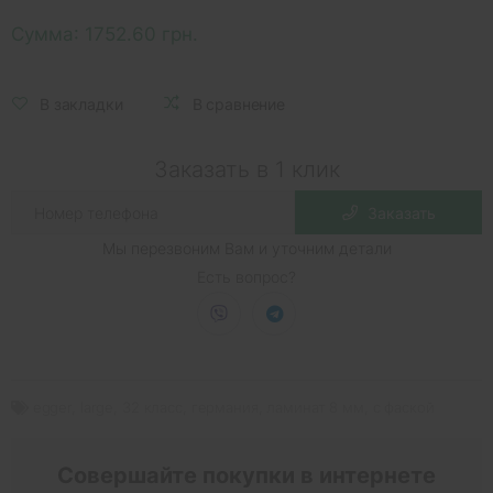
Сумма:
1752.60 грн.
В закладки
В сравнение
Заказать в 1 клик
Заказать
Мы перезвоним Вам и уточним детали
Есть вопрос?
egger
,
large
,
32 класс
,
германия
,
ламинат 8 мм
,
с фаской
Совершайте покупки в интернете