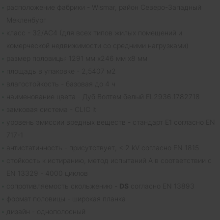
расположение фабрики - Wismar, район Северо-Западный
Мекленбург
класс - 32/AC4 (для всех типов жилых помещений и
комерческой недвижимости со средними нагрузками)
размер половицы: 1291 мм x246 мм x8 мм
площадь в упаковке - 2,5407 м2
влагостойкость - базовая до 4 ч
наименование цвета - Дуб Волтем белый EL2936.1782718
замковая система - CLIC it
уровень эмиссии вредных веществ - стандарт E1 согласно EN
717-1
антистатичность - присутствует, < 2 kV согласно EN 1815
cтойкость к истиранию, метод испытаний A в соответствии с
EN 13329 - 4000 циклов
сопротивляемость скольжению -
DS
согласно EN 13893
формат половицы - широкая планка
дизайн - однополосный