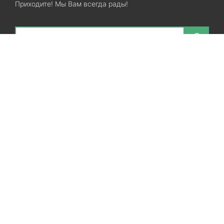
Приходите! Мы Вам всегда рады!
Search
Остались вопросы? Звоните нам!
+38(067)7800028
+38(073)7800028
Запорожье, ул. Лермонтова, 23
Категории
Хиты продаж
Межкомнатные двери
Ламинат
SPC ламинат
Виниловые полы
Линолеум