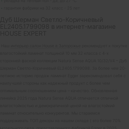
укладка на теплый пол - да, до 27 °C
гарантия фабрики на 32 класс - 25 лет
Дуб Шерман Светло-Коричневый
EL2405.1799098 в интернет-магазине
HOUSE EXPERT
Наш
интерьер салон House в Запорожье
рекомендует к покупке
влагостойкий ламинат толщиной 10 мм 32 класса с 4-х
сторонней фаской коллекции Natura Sense AQUA 10/32/V4 – Дуб
Шерман Светло-Коричневый EL2405.1799098. За более чем 20-
летнюю историю продаж ламинат Egger зарекомендовал себя с
наилучшей стороны как надежный продукт с более чем
оптимальным соотношением цена – качество. Обновленная
линейка 2025 года Natura Sense AQUA отличается отличной
влагостойкостью и демократичной ценой на влагостойкий
ламинат относительно конкурентов. Мы стараемся
поддерживать ТОП декоры на нашем складе ( это более 70%
модельного ряда, представленного фабрикой Egger в 2025