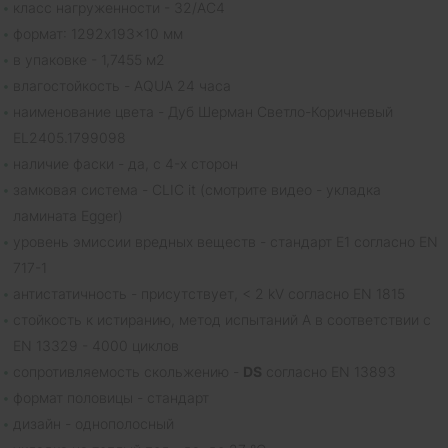
класс нагруженности - 32/AC4
формат: 1292x193x10 мм
в упаковке - 1,7455 м2
влагостойкость - AQUA 24 часа
наименование цвета - Дуб Шерман Светло-Коричневый
EL2405.1799098
наличие фаски - да, с 4-х сторон
замковая система - CLIC it (смотрите видео - укладка
ламината Egger)
уровень эмиссии вредных веществ - стандарт E1 согласно EN
717-1
антистатичность - присутствует, < 2 kV согласно EN 1815
cтойкость к истиранию, метод испытаний A в соответствии с
EN 13329 - 4000 циклов
сопротивляемость скольжению -
DS
согласно EN 13893
формат половицы - стандарт
дизайн - однополосный