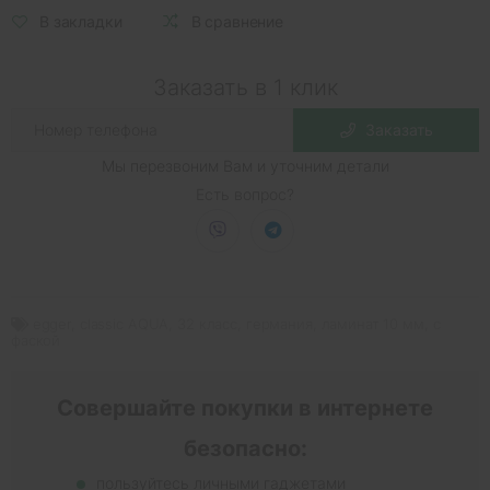
В закладки
В сравнение
Заказать в 1 клик
Заказать
Мы перезвоним Вам и уточним детали
Есть вопрос?
egger
,
classic AQUA
,
32 класс
,
германия
,
ламинат 10 мм
,
с
фаской
Совершайте покупки в интернете
безопасно:
пользуйтесь личными гаджетами