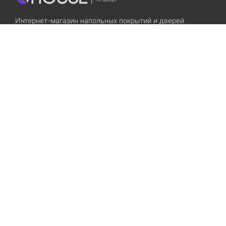
Интернет-магазин напольных покрытий и дверей
Приходите! Мы Вам всегда рады!
Search
Остались вопросы? Звоните нам!
+38(067)7800028
+38(073)7800028
Запорожье, ул. Лермонтова, 23
Категории
Хиты продаж
Межкомнатные двери