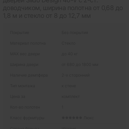
дверей Slido Design 40-V с 2-ст.
доводчиком, ширина полотна от 0,68 до
1,8 м и стекло от 8 до 12,7 мм
Покрытие
Без покрытия
Материал полотна
Стекло
MAX вес двери
до 40 кг
Ширина двери
от 680 до 1800 мм
Наличие демпфера
2-х сторонний
Тип монтажа
к стене
Цена за
комплект
Кол-во полотен
1
Класс фурнитуры
✵✵✵✵✵✵ Люкс
Страна бренда
Италия