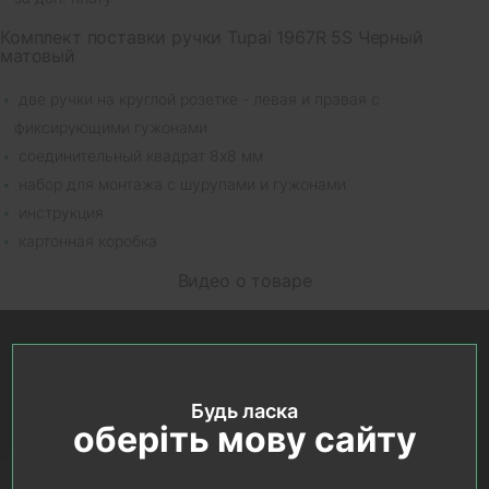
Комплект поставки ручки Tupai 1967R 5S Черный
матовый
две ручки на круглой розетке - левая и правая с
фиксирующими гужонами
соединительный квадрат 8х8 мм
набор для монтажа с шурупами и гужонами
инструкция
картонная коробка
Видео о товаре
Будь ласка
оберіть мову сайту