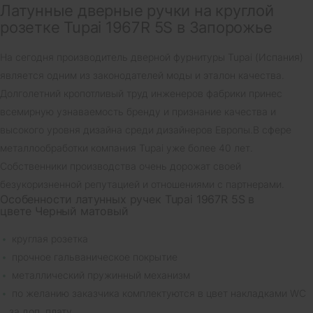
Латунные дверные ручки на круглой
розетке Tupai 1967R 5S в Запорожье
На сегодня производитель дверной фурнитуры Tupai (Испания)
является одним из законодателей моды и эталон качества.
Долголетний кропотливый труд инженеров фабрики принес
всемирную узнаваемость бренду и признание качества и
высокого уровня дизайна среди дизайнеров Европы.В сфере
металлообработки компания Tupai уже более 40 лет.
Собственники производства очень дорожат своей
безукоризненной репутацией и отношениями с партнерами.
Особенности латунных ручек Tupai 1967R 5S в
цвете Черный матовый
круглая розетка
прочное гальваническое покрытие
металлический пружинный механизм
по желанию заказчика комплектуются в цвет накладками WC
за доп. плату