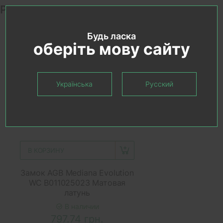
Рекомендуемые товары
Будь ласка
оберіть мову сайту
Українська
Русский
В КОРЗИНУ
Замок AGB Mediana Evolution
WC B011025023 Матовая
латунь
В наличии
797.74 грн.