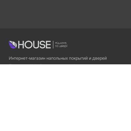
Интернет-магазин напольных покрытий и дверей
Приходите! Мы Вам всегда рады!
Search
Остались вопросы? Звоните нам!
+38(067)7800028
+38(073)7800028