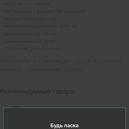
Фиксатор: пластиковый
Тип: механизм с функцией WC для дверей
Материал: цинковый сплав
Межцентровое расстояние: 50/96 мм
Высота механизма: 195 мм
Ширина механизма: 18 мм
Открывание: универсальный
Цена указана за 1 комплект на 1 полотно. В комплекте
механизм, ответная планка, шурупы.
Рекомендуемые товары
Будь ласка