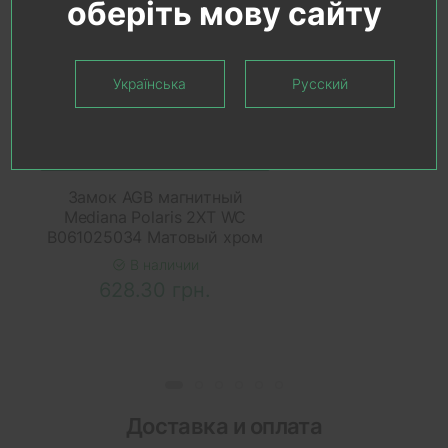
оберіть мову сайту
Українська
Русский
В КОРЗИНУ
Замок AGB магнитный
Mediana Polaris 2XT WC
B061025034 Матовый хром
В наличии
628.30 грн.
Доставка и оплата